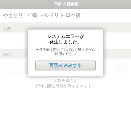
予約内容選択
やきとり 〇鳥 マルドリ 神田本店
人数
システムエラーが
発生しました。
一度画面を閉じてしばらく経ってから
ご利用ください。
日付
前月
翌月
再読み込みする
月
火
水
木
金
土
日
人数を選ぶと
予約可能な日付が表示されます。