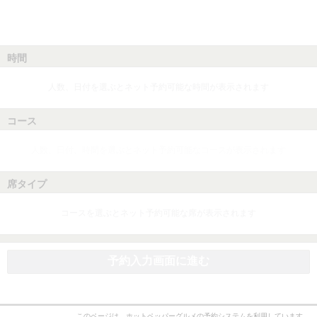
時間
人数、日付を選ぶとネット予約可能な時間が表示されます
コース
人数、日付、時間を選ぶとネット予約可能なコースが表示されます
席タイプ
コースを選ぶとネット予約可能な席が表示されます
予約入力画面に進む
このページは、ホットペッパーグルメの予約システムを利用しています。