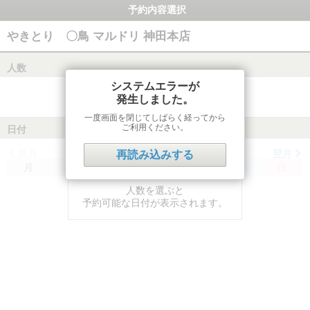
予約内容選択
やきとり 〇鳥 マルドリ 神田本店
人数
システムエラーが
発生しました。
一度画面を閉じてしばらく経ってから
ご利用ください。
日付
前月
翌月
再読み込みする
月
火
水
木
金
土
日
人数を選ぶと
予約可能な日付が表示されます。