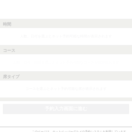
時間
人数、日付を選ぶとネット予約可能な時間が表示されます
コース
人数、日付、時間を選ぶとネット予約可能なコースが表示されます
席タイプ
コースを選ぶとネット予約可能な席が表示されます
予約入力画面に進む
このページは、ホットペッパーグルメの予約システムを利用しています。