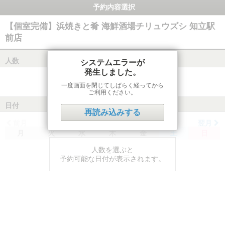
予約内容選択
【個室完備】浜焼きと肴 海鮮酒場チリュウズシ 知立駅
前店
人数
システムエラーが
発生しました。
一度画面を閉じてしばらく経ってから
ご利用ください。
日付
再読み込みする
前月
翌月
月
火
水
木
金
土
日
人数を選ぶと
予約可能な日付が表示されます。