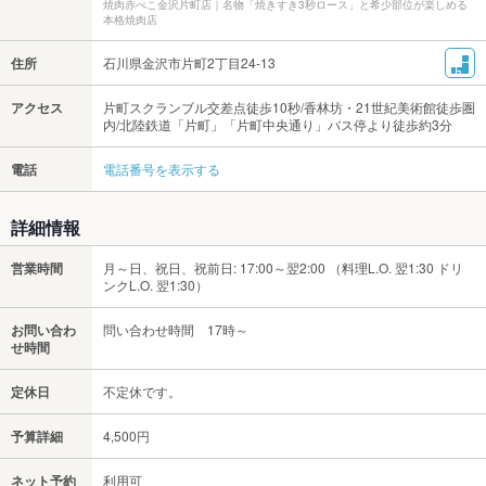
焼肉赤べこ金沢片町店｜名物「焼きすき3秒ロース」と希少部位が楽しめる
本格焼肉店
住所
石川県金沢市片町2丁目24-13
アクセス
片町スクランブル交差点徒歩10秒/香林坊・21世紀美術館徒歩圏
内/北陸鉄道「片町」「片町中央通り」バス停より徒歩約3分
電話
電話番号を表示する
詳細情報
営業時間
月～日、祝日、祝前日: 17:00～翌2:00 （料理L.O. 翌1:30 ドリ
ンクL.O. 翌1:30）
お問い合わ
問い合わせ時間 17時～
せ時間
定休日
不定休です。
予算詳細
4,500円
ネット予約
利用可