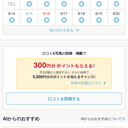
TEL
◎
◎
◎
◎
◎
◎
8/14
8/15
8/16
8/17
8/18
8/19
8/20
◎
◎
◎
◎
◎
◎
◎
8/21
8/22
8/23
8/24
8/25
8/26
8/27
他の日付を見る
◎
◎
◎
◎
◎
◎
◎
8/28
8/29
8/30
8/31
9/1
9/2
9/3
◎
◎
◎
◎
◎
◎
◎
口コミ&写真の投稿・掲載で
9/4
9/5
9/6
9/7
9/8
9/9
9/10
◎
◎
◎
◎
◎
◎
◎
口コミを投稿する
AIからのおすすめ
AIからのおすすめについて