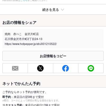
※各項目の詳細は
こちら
をご確認ください。
続きを見る
たばこ
お店の情報をシェア
禁煙・喫煙
全席喫煙可
焼肉 赤べこ 金沢片町店
喫煙専用室
なし
石川県金沢市片町2丁目24-13
https://www.hotpepper.jp/strJ001210522/
※2020年4月1日～受動喫煙対策に関する法律が施行されています。正しい情報はお店へお問い
合わせください。
お店情報をコピー
お席
総席数
80席
最大宴会収
80人(最大80名様まで対応可能です。貸し切りもご相談くださ
容人数
い。)
ネットでかんたん予約
個室
あり ：35名様、32名様、12名様までご利用いただける個室が
あります。
ご予約ならネット予約が便利です。
即予約
：来店日の翌0時まで受付
※曜日、コースによって締切が異なる場合があります。
座敷
なし
リクエスト予約
：来店日の前日17時まで受付