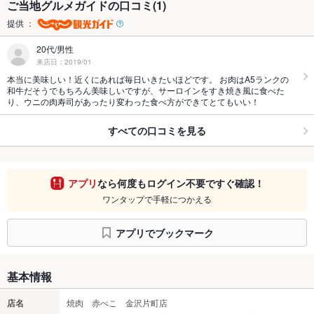
ご当地グルメガイドの口コミ(1)
提供 ：
20代/男性
来店日：2019/01
本当に美味しい！近くにあれば毎日いきたいほどです。 お肉はA5ランクの
和牛だそうでもちろん美味しいですが、サーロインをすき焼き風に食べた
り、ウニの肉寿司があったり変わった食べ方ができてとてもいい！
すべての口コミを見る
アプリ
なら何度もログイン不要ですぐ確認！
ワンタップで手軽につかえる
アプリでブックマーク
基本情報
店名
焼肉 赤べこ 金沢片町店