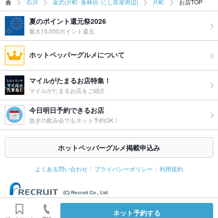
石川
金沢(片町･香林坊･にし茶屋周辺)
片町
お店TOP
夏のポイント還元祭2026
最大15,000ポイント還元
ホットペッパーグルメについて
マイルがたまるお店特集！
マイルがたまるお店をご紹介
今日明日予約できるお店
急ぎの飲み会でもネット予約OK！
ホットペッパーグルメ掲載申込み
よくある問い合わせ
プライバシーポリシー
利用規約
(C) Recruit Co., Ltd.
ネット予約する