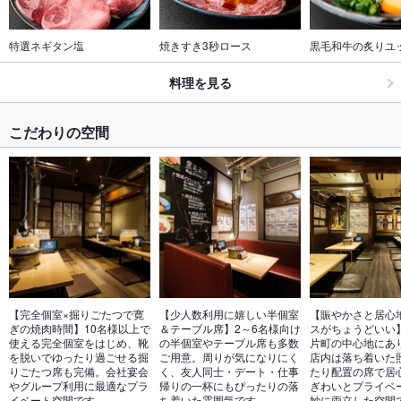
特選ネギタン塩
焼きすき3秒ロース
黒毛和牛の炙りユ
料理を見る
こだわりの空間
【完全個室×掘りごたつで寛
【少人数利用に嬉しい半個室
【賑やかさと居心
ぎの焼肉時間】10名様以上で
＆テーブル席】2～6名様向け
スがちょうどいい
使える完全個室をはじめ、靴
の半個室やテーブル席も多数
片町の中心地にあ
を脱いでゆったり過ごせる掘
ご用意。周りが気になりにく
店内は落ち着いた
りごたつ席も完備。会社宴会
く、友人同士・デート・仕事
たり配置の席で居
やグループ利用に最適なプラ
帰りの一杯にもぴったりの落
ぎわいとプライベ
イベート空間です。
ち着いた雰囲気です。
妙に両立した空間