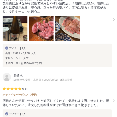
繁華街にありながら安価で利用しやすい焼肉店。「期待した味が、期待した
通りに提供される」安心感。迷った時の安パイ。店内は明るく清潔感があ
り、女性や一人でも居心…
ディナー | 1人
会計：7,001～8,000円/人
来店シーン：一人で
予約コース：お席のみのご予約
あさん
20代後半/女性・来店日：2026/08/02・2回の投稿
5.0
ホットペッパーグルメで予約
店員さんが笑顔でテキパキと対応してくれて、気持ちよく過ごせました。混
雑していたのに、注文したお料理がすぐに運ばれてきて驚きました。
ディナー | 2人