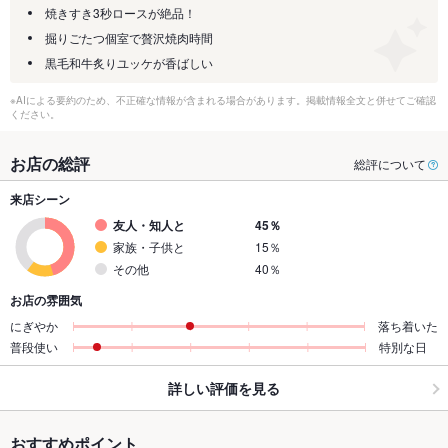
焼きすき3秒ロースが絶品！
掘りごたつ個室で贅沢焼肉時間
黒毛和牛炙りユッケが香ばしい
※AIによる要約のため、不正確な情報が含まれる場合があります。掲載情報全文と併せてご確認
ください。
お店の総評
総評について
来店シーン
友人・知人と
45％
家族・子供と
15％
その他
40％
お店の雰囲気
にぎやか
落ち着いた
普段使い
特別な日
詳しい評価を見る
おすすめポイント