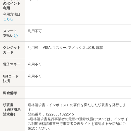
のポイント
利用
利用方法は
こちら
スマート
利用不可
支払い
クレジット
利用可 ：VISA､マスター､アメックス､JCB､銀聯
カード
電子マネー
利用不可
QRコード
利用不可
決済
料金備考
－
領収書
適格請求書（インボイス）の要件を満たした領収書を発行しま
（適格簡易
す。
請求書）
登録番号：T2220001022515
※適格請求書発行事業者の最新の登録状態については、インボイ
ス制度適格請求書発行事業者公表サイトを確認するか店舗にご
確認ください。