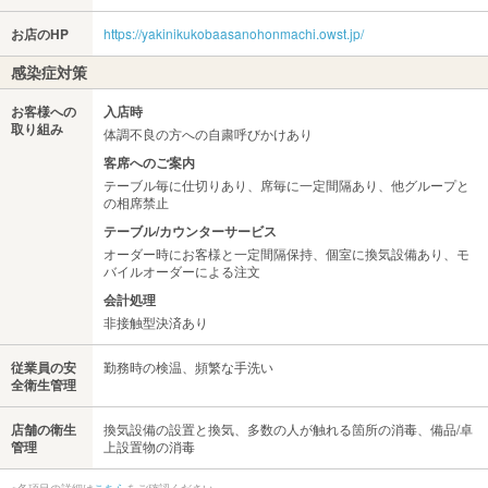
お店のHP
https://yakinikukobaasanohonmachi.owst.jp/
感染症対策
お客様への
入店時
取り組み
体調不良の方への自粛呼びかけあり
客席へのご案内
テーブル毎に仕切りあり、席毎に一定間隔あり、他グループと
の相席禁止
テーブル/カウンターサービス
オーダー時にお客様と一定間隔保持、個室に換気設備あり、モ
バイルオーダーによる注文
会計処理
非接触型決済あり
従業員の安
勤務時の検温、頻繁な手洗い
全衛生管理
店舗の衛生
換気設備の設置と換気、多数の人が触れる箇所の消毒、備品/卓
管理
上設置物の消毒