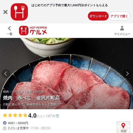
はじめてのアプリ予約で最大
1,000円分ポイントもらえる
ダウンロード
アプリで開く
一覧
マイメニュー
焼肉・ホルモン | 片町 | 石川県
焼肉 赤べこ 金沢片町店
片町ど真ん中で、高級焼肉をもっと気軽に。
4.0
147
口コミ
件
4001～5000円
ただいま営業中
17:00～翌2:00