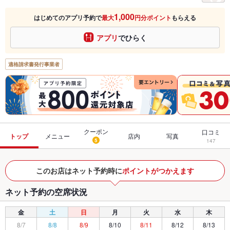
1,000
はじめてのアプリ予約で
最大
円分ポイント
もらえる
アプリ
でひらく
適格請求書発行事業者
クーポン
口コミ
トップ
メニュー
店内
写真
5
147
このお店はネット予約時に
ポイントがつかえます
ネット予約の空席状況
金
土
日
月
火
水
木
8/7
8/8
8/9
8/10
8/11
8/12
8/13