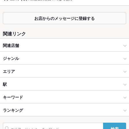
掘りごたつ
あり ：半個室のお座敷席も複数ご用意しています。
カウンター
なし
お店からのメッセージに登録する
ソファー
あり ：半個室のボックス席も複数ご用意しています
関連リンク
テラス席
なし
関連店舗
貸切
貸切可 ：人数やご予算に応じて貸し切り可能です。お気軽にご
焼肉酒場 吟べこ 金沢片町店
ジャンル
相談ください。
設備
焼肉・ホルモン
エリア
Wi-Fi
なし
焼肉
片町
駅
バリアフリ
なし
ー
金沢(片町･香林坊･にし茶屋周辺) × 焼肉・ホルモン
片町 × 焼肉・ホルモン
金沢駅
キーワード
駐車場
なし ： 店前にコインパーキングあり
金沢(片町･香林坊･にし茶屋周辺) × 焼肉
片町 × 焼肉
北鉄金沢駅
ランキング
モツ煮込み
刺身
にんにく料理
ソーセージ
うどん
牛すじ
レバー
その他設備
－
鶏皮
牛タン
ビビンバ
石焼きビビンバ
冷麺
ケーキ
デザート
金沢駅 × 焼肉・ホルモン
片町 × 居酒屋
石川のグルメランキング
その他
検索