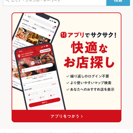
生ハム
チーズケーキ
いくら丼
金沢駅 × 焼肉
片町 × 創作
石川の焼肉・ホルモンランキング
飲み放題
あり
居酒屋
石川
金沢(片町･香林坊･にし茶屋周辺)のグルメランキング
食べ放題
なし
創作
石川 × 焼肉・ホルモン
金沢(片町･香林坊･にし茶屋周辺)の焼肉・ホルモンランキング
お酒
カクテル充実、焼酎充実、日本酒充実、ワイン充実
金沢(片町･香林坊･にし茶屋周辺) × 居酒屋
石川 × 焼肉
片町のグルメランキング
お子様連れ
お子様連れOK
ウェディン
－
金沢(片町･香林坊･にし茶屋周辺) × 創作
石川 × 居酒屋
片町の焼肉・ホルモンランキング
グパーティ
ー二次会
金沢駅 × 居酒屋
石川 × 創作
お祝い・サ
可
プライズ対
金沢駅 × 創作
応
備考
－