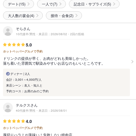
デート(15)
一人で(7)
記念日・サプライズ(5)
大人数の宴会(4)
接待・会食(2)
そらさん
10代後半/男性・来店日：2026/08/02・2回の投稿
5.0
ホットペッパーグルメで予約
ドリンクの提供が早く、お肉がどれも美味しかった。
落ち着いた雰囲気で馴染みやすいお店なのもいいところです。
ディナー | 2人
会計：3,001～4,000円/人
来店シーン：友人・知人と
予約コース：お席のみのご予約
テルクスさん
40代後半/男性・来店日：2026/08/01
4.0
ホットペッパーグルメで予約
厚切りハラミが美味い！失敗しない焼肉店。