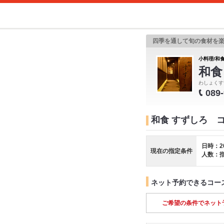
四季を通して旬の食材を
小料理/和食
和食
わしょくす
089
和食 すずしろ 
日時：2
現在の指定条件
人数：
ネット予約できるコー
ご希望の条件でネット