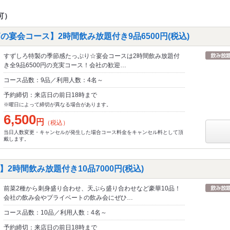
可）
の宴会コース】2時間飲み放題付き9品6500円(税込)
すずしろ特製の季節感たっぷり☆宴会コースは2時間飲み放題付
き全9品6500円の充実コース！会社の歓迎…
コース品数：9品／利用人数：4名～
予約締切：来店日の前日18時まで
※曜日によって締切が異なる場合があります。
6,500
円
（税込）
当日人数変更・キャンセルが発生した場合コース料金をキャンセル料として頂
戴します。
2時間飲み放題付き10品7000円(税込)
前菜2種から刺身盛り合わせ、天ぷら盛り合わせなど豪華10品！
会社の飲み会やプライベートの飲み会にぜひ…
コース品数：10品／利用人数：4名～
予約締切：来店日の前日18時まで