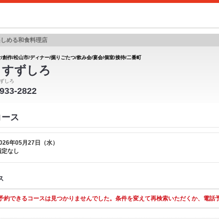
楽しめる和食料理店
/創作/松山市/ディナー/掘りごたつ/飲み会/宴会/個室/接待/二番町
 すずしろ
ずしろ
-933-2822
コース
026年05月27日（水）
指定なし
ス
予約できるコースは見つかりませんでした。条件を変えて再検索いただくか、電話