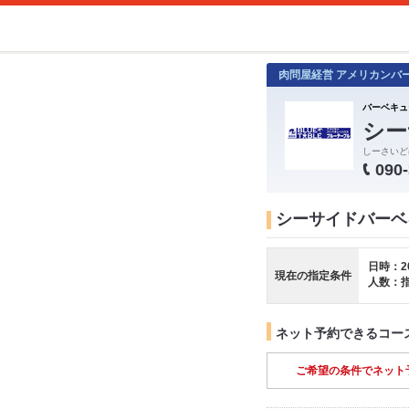
肉問屋経営 アメリカンバ
バーベキュ
シー
しーさいど
090
シーサイドバーベキ
日時：2
現在の指定条件
人数：
ネット予約できるコー
ご希望の条件でネット