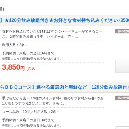
可）
】★120分飲み放題付き★お好きな食材持ち込みください♪350
食材をお持込していただければすぐにバーベキューができるコー
ス。２時間飲み放題（生中、ハイボール、赤・…
利用人数：2名～
予約締切：来店日の当日16時まで
※曜日によって締切が異なる場合があります。
3,850
円
（税込）
らＢＢＱコース】選べる厳選肉と海鮮など 120分飲み放題付き
手ぶらだから楽々！9種のメイン食材&5種のサブ食材から各1つお
1人様１つずつお選び頂けます。さらに、…
コース品数：10品／利用人数：2名～
予約締切：来店日の当日16時まで
※曜日によって締切が異なる場合があります。