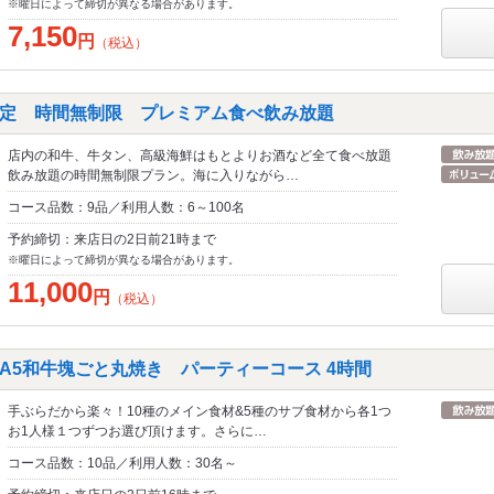
※曜日によって締切が異なる場合があります。
7,150
円
（税込）
定 時間無制限 プレミアム食べ飲み放題
店内の和牛、牛タン、高級海鮮はもとよりお酒など全て食べ放題
飲み放題の時間無制限プラン。海に入りながら…
コース品数：9品／利用人数：6～100名
予約締切：来店日の2日前21時まで
※曜日によって締切が異なる場合があります。
11,000
円
（税込）
5和牛塊ごと丸焼き パーティーコース 4時間
手ぶらだから楽々！10種のメイン食材&5種のサブ食材から各1つ
お1人様１つずつお選び頂けます。さらに…
コース品数：10品／利用人数：30名～