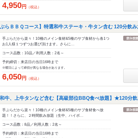
4,950
円
（税込）
ぶらＢＢＱコース】特選和牛ステーキ・牛タン含む 120分飲み放
手ぶらだから楽々！10種のメイン食材&5種のサブ食材から各1つ
お1人様１つずつお選び頂けます。さらに…
コース品数：10品／利用人数：2名～
予約締切：来店日の当日16時まで
※曜日によって締切が異なる場合があります。
6,050
円
（税込）
和牛、上牛タンなど含む【高級部位BBQ食べ放題】★120分飲み
手ぶらだから楽々！10種のメイン食材&5種のサブ食材食べ放
題！！さらに、２時間飲み放題（生中、ハイボ…
コース品数：8品／利用人数：2名～
予約締切：来店日の当日16時まで