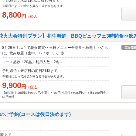
予約締切：来店日の2日前16時まで
※曜日によって締切が異なる場合があります。
8,800
円
（税込）
子花火大会特別プラン】和牛海鮮 BBQビュッフェ3時間食べ飲み
8月29日手ぶらで花火鑑賞<<当日メニュー全部食べ放題！>>さら
に、飲み放題（生中、ハイボール、赤・…
コース品数：20品／利用人数：2名～
予約締切：来店日の前日21時まで
※曜日によって締切が異なる場合があります。
9,900
円
（税込）
【前払制】18歳以上9900円/中高生7700円/小学生5500.円/3～5歳1100円/乳
幼児無料
のご予約(コースは後日決めます)
6時まで