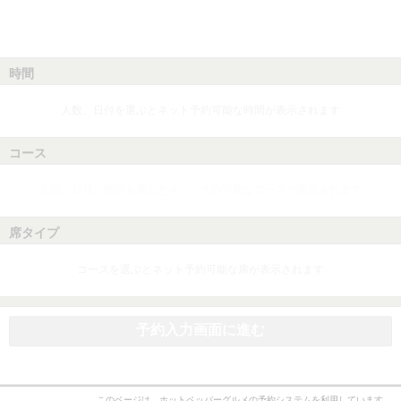
時間
人数、日付を選ぶとネット予約可能な時間が表示されます
コース
人数、日付、時間を選ぶとネット予約可能なコースが表示されます
席タイプ
コースを選ぶとネット予約可能な席が表示されます
予約入力画面に進む
このページは、ホットペッパーグルメの予約システムを利用しています。