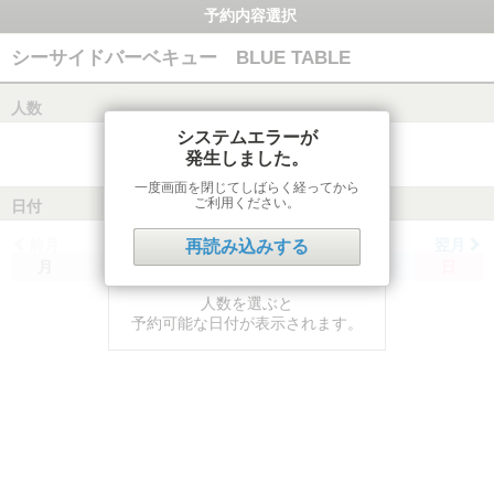
予約内容選択
シーサイドバーベキュー BLUE TABLE
人数
システムエラーが
発生しました。
一度画面を閉じてしばらく経ってから
ご利用ください。
日付
前月
翌月
再読み込みする
月
火
水
木
金
土
日
人数を選ぶと
予約可能な日付が表示されます。