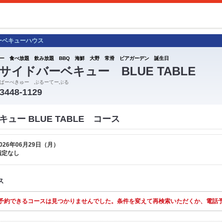
ーベキューハウス
ー 食べ放題 飲み放題 BBQ 海鮮 大野 常滑 ビアガーデン 誕生日
サイドバーベキュー BLUE TABLE
ばーべきゅー ぶるーてーぶる
-3448-1129
ュー BLUE TABLE コース
026年06月29日（月）
指定なし
ス
予約できるコースは見つかりませんでした。条件を変えて再検索いただくか、電話