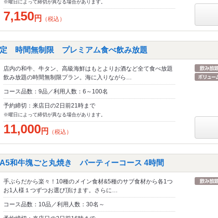
※曜日によって締切が異なる場合があります。
7,150
円
（税込）
定 時間無制限 プレミアム食べ飲み放題
店内の和牛、牛タン、高級海鮮はもとよりお酒など全て食べ放題
飲み放題の時間無制限プラン。海に入りながら…
コース品数：9品／利用人数：6～100名
予約締切：来店日の2日前21時まで
※曜日によって締切が異なる場合があります。
11,000
円
（税込）
5和牛塊ごと丸焼き パーティーコース 4時間
手ぶらだから楽々！10種のメイン食材&5種のサブ食材から各1つ
お1人様１つずつお選び頂けます。さらに…
コース品数：10品／利用人数：30名～