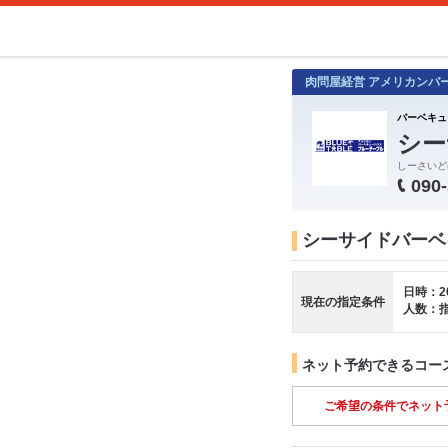
肉問屋経営 アメリカンバ
バーベキュ
シー
しーさいど
090
シーサイドバーベキ
日時：2
現在の指定条件
人数：
ネット予約できるコー
ご希望の条件でネット