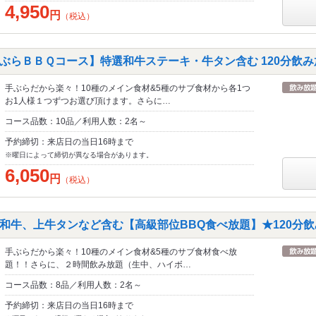
4,950
円
（税込）
ぶらＢＢＱコース】特選和牛ステーキ・牛タン含む 120分飲み放
手ぶらだから楽々！10種のメイン食材&5種のサブ食材から各1つ
お1人様１つずつお選び頂けます。さらに…
コース品数：10品／利用人数：2名～
予約締切：来店日の当日16時まで
※曜日によって締切が異なる場合があります。
6,050
円
（税込）
和牛、上牛タンなど含む【高級部位BBQ食べ放題】★120分飲み
手ぶらだから楽々！10種のメイン食材&5種のサブ食材食べ放
題！！さらに、２時間飲み放題（生中、ハイボ…
コース品数：8品／利用人数：2名～
予約締切：来店日の当日16時まで