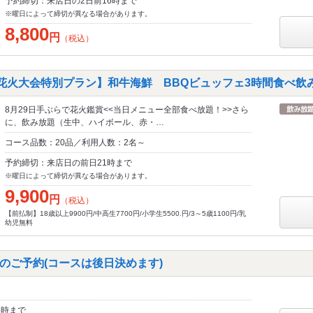
予約締切：来店日の2日前16時まで
※曜日によって締切が異なる場合があります。
8,800
円
（税込）
子花火大会特別プラン】和牛海鮮 BBQビュッフェ3時間食べ飲み
8月29日手ぶらで花火鑑賞<<当日メニュー全部食べ放題！>>さら
に、飲み放題（生中、ハイボール、赤・…
コース品数：20品／利用人数：2名～
予約締切：来店日の前日21時まで
※曜日によって締切が異なる場合があります。
9,900
円
（税込）
【前払制】18歳以上9900円/中高生7700円/小学生5500.円/3～5歳1100円/乳
幼児無料
のご予約(コースは後日決めます)
6時まで