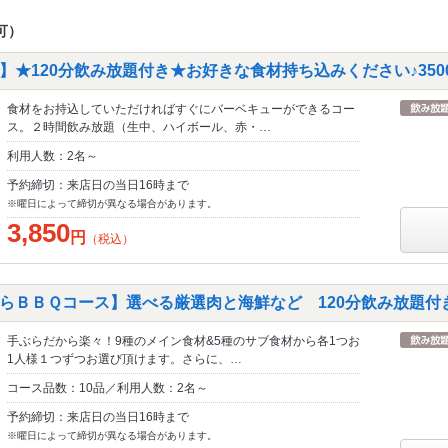
可）
】★120分飲み放題付き★お好きな食材持ち込みください♪350
食材をお持込していただければすぐにバーベキューができるコー
ス。２時間飲み放題（生中、ハイボール、赤・…
利用人数：2名～
予約締切：来店日の当日16時まで
※曜日によって締切が異なる場合があります。
3,850
円
（税込）
らＢＢＱコース】選べる厳選肉と海鮮など 120分飲み放題付き
手ぶらだから楽々！9種のメイン食材&5種のサブ食材から各1つお
1人様１つずつお選び頂けます。さらに、…
コース品数：10品／利用人数：2名～
予約締切：来店日の当日16時まで
※曜日によって締切が異なる場合があります。