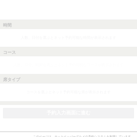
時間
人数、日付を選ぶとネット予約可能な時間が表示されます
コース
人数、日付、時間を選ぶとネット予約可能なコースが表示されます
席タイプ
コースを選ぶとネット予約可能な席が表示されます
予約入力画面に進む
このページは、ホットペッパーグルメの予約システムを利用しています。