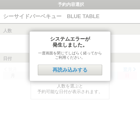
予約内容選択
シーサイドバーベキュー BLUE TABLE
人数
システムエラーが
発生しました。
一度画面を閉じてしばらく経ってから
ご利用ください。
日付
前月
翌月
再読み込みする
月
火
水
木
金
土
日
人数を選ぶと
予約可能な日付が表示されます。