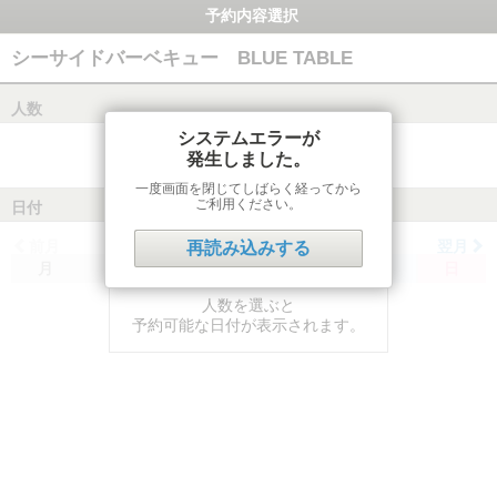
予約内容選択
シーサイドバーベキュー BLUE TABLE
人数
システムエラーが
発生しました。
一度画面を閉じてしばらく経ってから
ご利用ください。
日付
前月
翌月
再読み込みする
月
火
水
木
金
土
日
人数を選ぶと
予約可能な日付が表示されます。