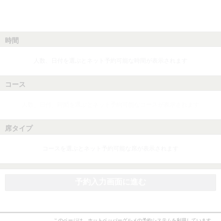
時間
人数、日付を選ぶとネット予約可能な時間が表示されます
コース
人数、日付、時間を選ぶとネット予約可能なコースが表示されます
席タイプ
コースを選ぶとネット予約可能な席が表示されます
予約入力画面に進む
このページは、ホットペッパーグルメの予約システムを利用しています。