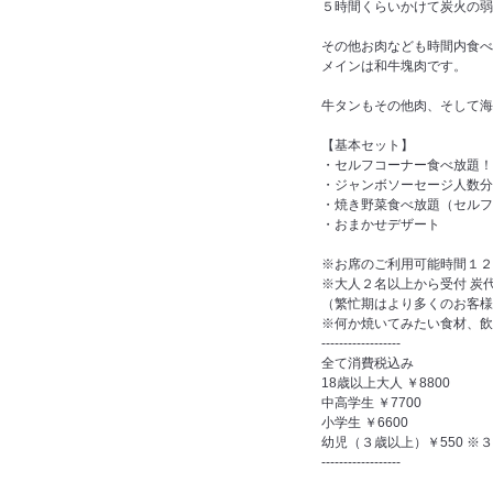
５時間くらいかけて炭火の弱
その他お肉なども時間内食べ
メインは和牛塊肉です。
牛タンもその他肉、そして海
【基本セット】
・セルフコーナー食べ放題！
・ジャンボソーセージ人数分
・焼き野菜食べ放題（セルフ
・おまかせデザート
※お席のご利用可能時間１２０
※大人２名以上から受付 炭
（繁忙期はより多くのお客様
※何か焼いてみたい食材、飲
------------------
全て消費税込み
18歳以上大人 ￥8800
中高学生 ￥7700
小学生 ￥6600
幼児（３歳以上）￥550 ※
------------------