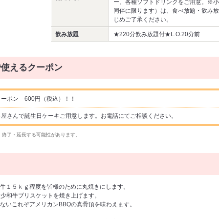
ー、各種ソフトドリンクをご用意。※小
同伴に限ります）は、食べ放題・飲み放
じめご了承ください。
飲み放題
★220分飲み放題付★L.O.20分前
で使えるクーポン
ーポン 600円（税込）！！
キ屋さんで誕生日ケーキご用意します。お電話にてご相談ください。
・終了・延長する可能性があります。
牛１５ｋｇ程度を皆様のために丸焼きにします。
の希少和牛ブリスケットを焼き上げます。
ないこれぞアメリカンBBQの真骨頂を味わえます。