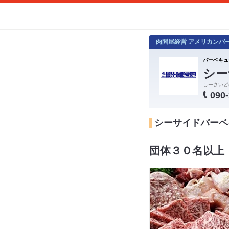
肉問屋経営 アメリカンバ
バーベキュ
シー
しーさいど
090
シーサイドバーベキ
団体３０名以上