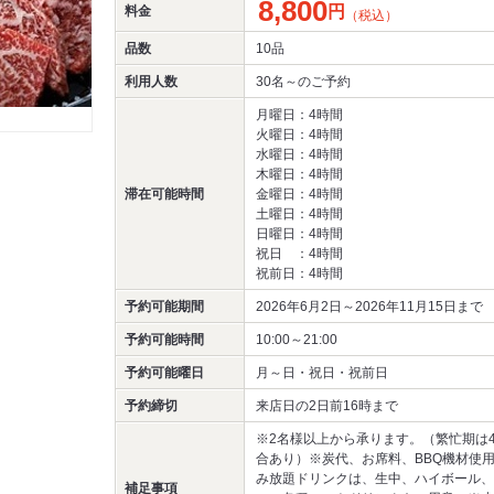
8,800
円
料金
（税込）
品数
10品
利用人数
30名～
のご予約
月曜日：4時間
火曜日：4時間
水曜日：4時間
木曜日：4時間
滞在可能時間
金曜日：4時間
土曜日：4時間
日曜日：4時間
祝日 ：4時間
祝前日：4時間
予約可能期間
2026年6月2日～2026年11月15日まで
予約可能時間
10:00～21:00
予約可能曜日
月～日・祝日・祝前日
予約締切
来店日の2日前16時まで
※2名様以上から承ります。（繁忙期は
合あり）※炭代、お席料、BBQ機材使
み放題ドリンクは、生中、ハイボール、
補足事項