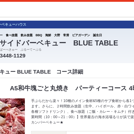
ーベキューハウス
ー 食べ放題 飲み放題 BBQ 海鮮 大野 常滑 ビアガーデン 誕生日
サイドバーベキュー BLUE TABLE
ばーべきゅー ぶるーてーぶる
-3448-1129
ュー BLUE TABLE コース詳細
 A5和牛塊ごと丸焼き パーティーコース 
手ぶらだから楽々！10種のメイン食材&5種のサブ食材から各1
ます。さらに、２時間飲み放題（生中、ハイボール、赤・白ワ
各種ソフトドリンク）、食べ放題（ご飯・カレー・キムチ）付き。
業時間（10：00～21：00）】世界最古の海水浴場るりが浜
カンバーベキュー★