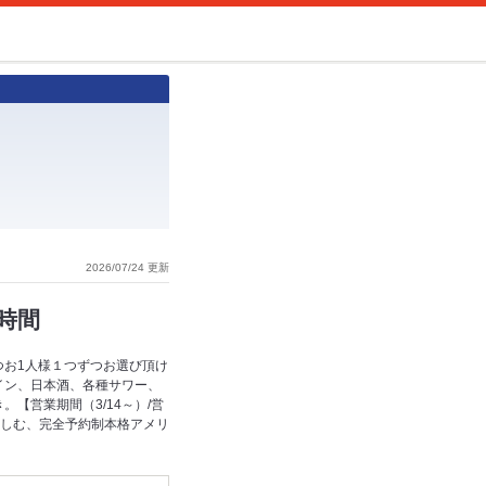
2026/07/24 更新
4時間
つお1人様１つずつお選び頂け
イン、日本酒、各種サワー、
【営業期間（3/14～）/営
で楽しむ、完全予約制本格アメリ