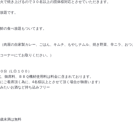
火で焼き上げるので３０名以上の団体様対応とさせていただきます。
放題です。
鮮の食べ放題もついてます。
（肉屋の自家製カレー、ごはん、キムチ、もやしナムル、焼き野菜、辛ニラ、おつ
コーナーにてお取りください。）
分（L.O.１００）
代、御席料、ＢＢＱ機材使用料は料金に含まれております。
にご着席頂く為に、4名様以上とさせて頂く場合が御座います）
みたいお酒など持ち込みフリー
３歳未満は無料