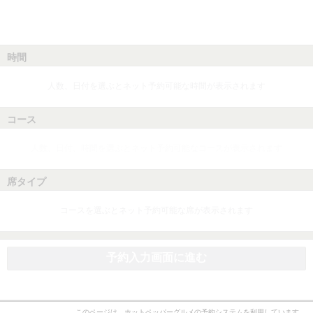
時間
人数、日付を選ぶとネット予約可能な時間が表示されます
コース
人数、日付、時間を選ぶとネット予約可能なコースが表示されます
席タイプ
コースを選ぶとネット予約可能な席が表示されます
予約入力画面に進む
このページは、ホットペッパーグルメの予約システムを利用しています。