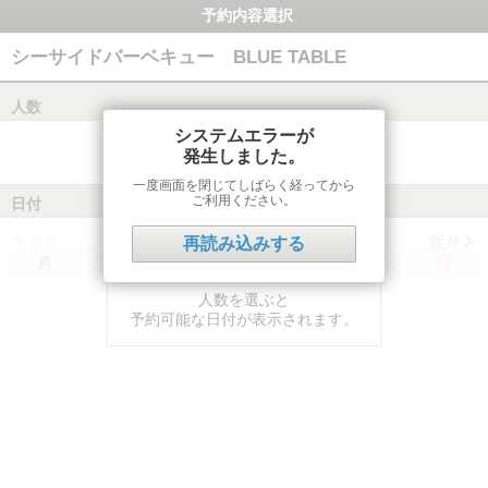
予約内容選択
シーサイドバーベキュー BLUE TABLE
人数
システムエラーが
発生しました。
一度画面を閉じてしばらく経ってから
ご利用ください。
日付
前月
翌月
再読み込みする
月
火
水
木
金
土
日
人数を選ぶと
予約可能な日付が表示されます。