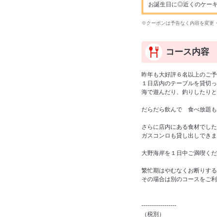
お誕生日に◎近くのケー
※クーポンは予告なく内容を変更
コース内容
昨年も大好評６名以上のご予
１日店内のテーブルを貸切っ
海で遊んだり、釣りしたりと
だらだら飲んで 食べ放題も
さらに店内にある食材でした
ガスコンロも貸し出しできま
大野海岸を１日中ご満喫くだ
繁忙期はやむなくお断りする
その場合は別のコースをご利
------------------
（税別）