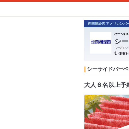
肉問屋経営 アメリカンバ
バーベキュ
シー
しーさいど
090
シーサイドバーベキ
大人６名以上予