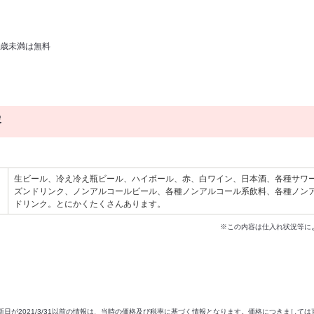
３歳未満は無料
容
生ビール、冷え冷え瓶ビール、ハイボール、赤、白ワイン、日本酒、各種サワ
ズンドリンク、ノンアルコールビール、各種ノンアルコール系飲料、各種ノン
ドリンク。とにかくたくさんあります。
※この内容は仕入れ状況等に
新日が2021/3/31以前の情報は、当時の価格及び税率に基づく情報となります。価格につきまして