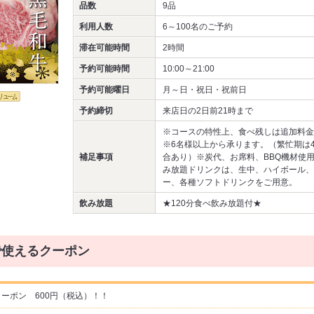
品数
9品
利用人数
6～100名
のご予約
滞在可能時間
2時間
予約可能時間
10:00～21:00
予約可能曜日
月～日・祝日・祝前日
予約締切
来店日の2日前21時まで
※コースの特性上、食べ残しは追加料金
※6名様以上から承ります。（繁忙期は
補足事項
合あり）※炭代、お席料、BBQ機材使
み放題ドリンクは、生中、ハイボール、
ー、各種ソフトドリンクをご用意。
飲み放題
★120分食べ飲み放題付★
で使えるクーポン
ーポン 600円（税込）！！