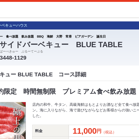
ーベキューハウス
ー 食べ放題 飲み放題 BBQ 海鮮 大野 常滑 ビアガーデン 誕生日
サイドバーベキュー BLUE TABLE
ばーべきゅー ぶるーてーぶる
-3448-1129
ュー BLUE TABLE コース詳細
約限定 時間無制限 プレミアム食べ飲み放題
店内の和牛、牛タン、高級海鮮はもとよりお酒など全て食べ放
ン。海に入りながら、海で遊びながらなどお客様からの強いニ
した。
11,000
円
料金
（税込）