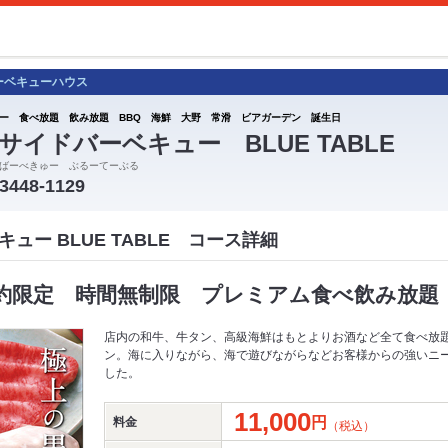
ーベキューハウス
ー 食べ放題 飲み放題 BBQ 海鮮 大野 常滑 ビアガーデン 誕生日
サイドバーベキュー BLUE TABLE
ばーべきゅー ぶるーてーぶる
-3448-1129
ュー BLUE TABLE コース詳細
約限定 時間無制限 プレミアム食べ飲み放題
店内の和牛、牛タン、高級海鮮はもとよりお酒など全て食べ放
ン。海に入りながら、海で遊びながらなどお客様からの強いニ
した。
11,000
円
料金
（税込）