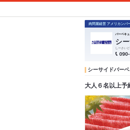
肉問屋経営 アメリカンバ
バーベキュ
シー
しーさいど
090
シーサイドバーベキ
大人６名以上予