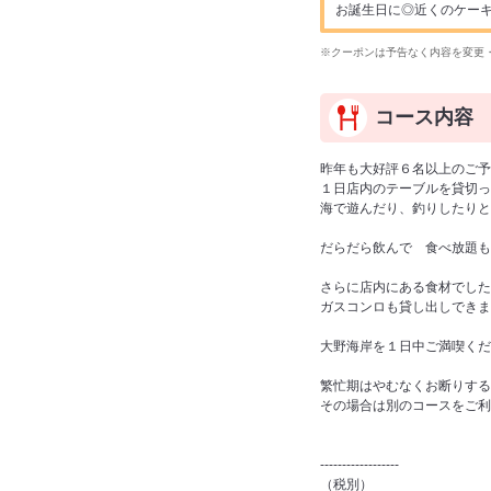
お誕生日に◎近くのケー
※クーポンは予告なく内容を変更
コース内容
昨年も大好評６名以上のご予
１日店内のテーブルを貸切っ
海で遊んだり、釣りしたりと
だらだら飲んで 食べ放題も
さらに店内にある食材でした
ガスコンロも貸し出しできま
大野海岸を１日中ご満喫くだ
繁忙期はやむなくお断りする
その場合は別のコースをご利
------------------
（税別）