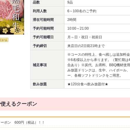
品数
9品
利用人数
6～100名
のご予約
滞在可能時間
2時間
予約可能時間
10:00～21:00
予約可能曜日
月～日・祝日・祝前日
予約締切
来店日の2日前21時まで
※コースの特性上、食べ残しは追加料金
※6名様以上から承ります。（繁忙期は
補足事項
合あり）※炭代、お席料、BBQ機材使
み放題ドリンクは、生中、ハイボール、
ー、各種ソフトドリンクをご用意。
飲み放題
★120分食べ飲み放題付★
で使えるクーポン
ーポン 600円（税込）！！