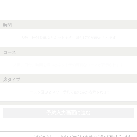
時間
人数、日付を選ぶとネット予約可能な時間が表示されます
コース
人数、日付、時間を選ぶとネット予約可能なコースが表示されます
席タイプ
コースを選ぶとネット予約可能な席が表示されます
予約入力画面に進む
このページは、ホットペッパーグルメの予約システムを利用しています。