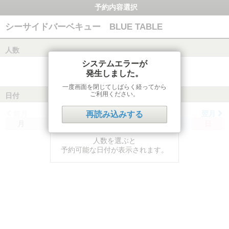
予約内容選択
シーサイドバーベキュー BLUE TABLE
人数
システムエラーが
発生しました。
一度画面を閉じてしばらく経ってから
ご利用ください。
日付
前月
翌月
再読み込みする
月
火
水
木
金
土
日
人数を選ぶと
予約可能な日付が表示されます。