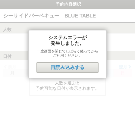
予約内容選択
シーサイドバーベキュー BLUE TABLE
人数
システムエラーが
発生しました。
一度画面を閉じてしばらく経ってから
ご利用ください。
日付
前月
翌月
再読み込みする
月
火
水
木
金
土
日
人数を選ぶと
予約可能な日付が表示されます。