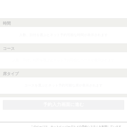
時間
人数、日付を選ぶとネット予約可能な時間が表示されます
コース
人数、日付、時間を選ぶとネット予約可能なコースが表示されます
席タイプ
コースを選ぶとネット予約可能な席が表示されます
予約入力画面に進む
このページは、ホットペッパーグルメの予約システムを利用しています。