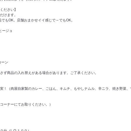
ください】
だけます。
品でもOK。店舗おまかせイイ感じで～でもOK。
ヒージョ
コーン
さず商品の入れ替えがある場合があります。ご了承ください。
実！（肉屋自家製のカレー、ごはん、キムチ、もやしナムル、辛ニラ、焼き野菜、
コーナーにてお取りください。）
分（L.O.１００）