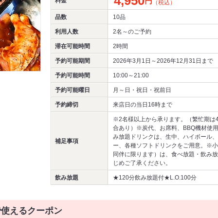
4,950
円
料金
（税込）
品数
10品
利用人数
2名～
のご予約
滞在可能時間
2時間
予約可能期間
2026年3月1日～2026年12月31日まで
予約可能時間
10:00～21:00
予約可能曜日
月～日・祝日・祝前日
予約締切
来店日の当日16時まで
※2名様以上から承ります。（繁忙期は
合あり）※炭代、お席料、BBQ機材使
み放題ドリンクは、生中、ハイボール、
補足事項
ー、各種ソフトドリンクをご用意。※小
同伴に限ります）は、食べ放題・飲み放
じめご了承ください。
飲み放題
★120分飲み放題付★L.O.100分
で使えるクーポン