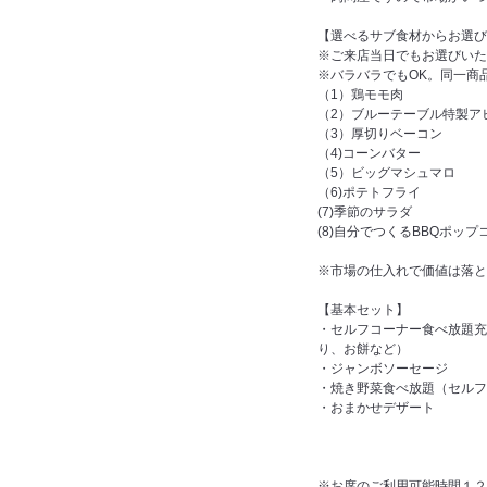
【選べるサブ食材からお選び
※ご来店当日でもお選びいた
※バラバラでもOK。同一商
（1）鶏モモ肉
（2）ブルーテーブル特製ア
（3）厚切りベーコン
（4)コーンバター
（5）ビッグマシュマロ
（6)ポテトフライ
(7)季節のサラダ
(8)自分でつくるBBQポップ
※市場の仕入れで価値は落と
【基本セット】
・セルフコーナー食べ放題充
り、お餅など）
・ジャンボソーセージ
・焼き野菜食べ放題（セルフ
・おまかせデザート
※お席のご利用可能時間１２０