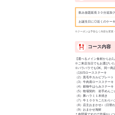
飲み放題延長３０分追加ク
お誕生日に◎近くのケー
※クーポンは予告なく内容を変更
コース内容
【選べるメイン食材からお1
※ご来店当日でもお選びいた
※バラバラでもOK。同一商
（1)USロースステーキ
（2）黒毛牛カルビプレート
（3）牛肉肩ロースステーキ
（4）穀物牛はらみステーキ
（5）牧場契約 岩手めんこ
（6）豚ハラミ１本焼き
（7）牛１００％こだわりハ
（8）店主おまかせ♪（日替
（9）おまかせ海鮮
＊肉問屋ですので市場かいつ