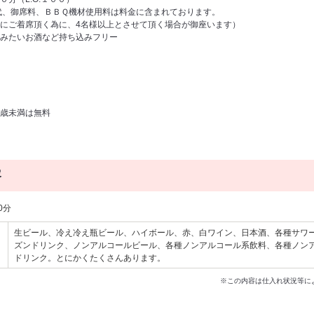
代、御席料、ＢＢＱ機材使用料は料金に含まれております。
にご着席頂く為に、4名様以上とさせて頂く場合が御座います）
みたいお酒など持ち込みフリー
３歳未満は無料
容
0分
生ビール、冷え冷え瓶ビール、ハイボール、赤、白ワイン、日本酒、各種サワ
ズンドリンク、ノンアルコールビール、各種ノンアルコール系飲料、各種ノン
ドリンク。とにかくたくさんあります。
※この内容は仕入れ状況等に