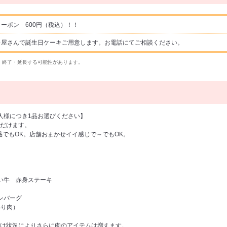
ーポン 600円（税込）！！
キ屋さんで誕生日ケーキご用意します。お電話にてご相談ください。
・終了・延長する可能性があります。
人様につき1品お選びください】
だけます。
品でもOK。店舗おまかせイイ感じで～でもOK。
い牛 赤身ステーキ
ンバーグ
わり肉）
け状況によりさらに肉のアイテムは増えます。