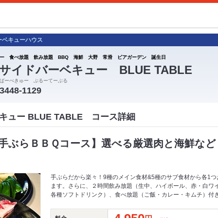
ーベキューハウス
ー 食べ放題 飲み放題 BBQ 海鮮 大野 常滑 ビアガーデン 誕生日
サイドバーベキュー BLUE TABLE
ばーべきゅー ぶるーてーぶる
-3448-1129
ュー BLUE TABLE コース詳細
手ぶらＢＢＱコース】選べる厳選肉と海鮮など 
手ぶらだから楽々！9種のメイン食材&5種のサブ食材から各1つ
ます。さらに、２時間飲み放題（生中、ハイボール、赤・白ワ
各種ソフトドリンク）、食べ放題（ご飯・カレー・キムチ）付