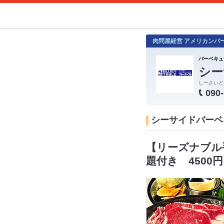
肉問屋経営 アメリカンバ
バーベキュ
シー
しーさいど
090
シーサイドバーベキ
【リーズナブル
題付き 4500円