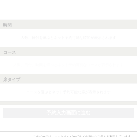
時間
人数、日付を選ぶとネット予約可能な時間が表示されます
コース
人数、日付、時間を選ぶとネット予約可能なコースが表示されます
席タイプ
コースを選ぶとネット予約可能な席が表示されます
予約入力画面に進む
このページは、ホットペッパーグルメの予約システムを利用しています。