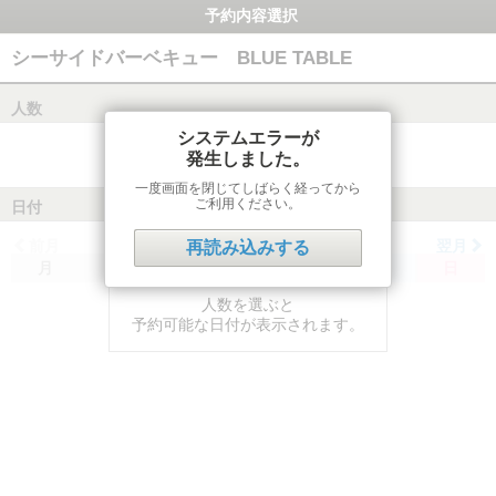
予約内容選択
シーサイドバーベキュー BLUE TABLE
人数
システムエラーが
発生しました。
一度画面を閉じてしばらく経ってから
ご利用ください。
日付
前月
翌月
再読み込みする
月
火
水
木
金
土
日
人数を選ぶと
予約可能な日付が表示されます。