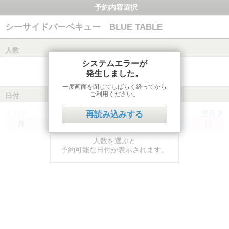
予約内容選択
シーサイドバーベキュー BLUE TABLE
人数
システムエラーが
発生しました。
一度画面を閉じてしばらく経ってから
ご利用ください。
日付
前月
翌月
再読み込みする
月
火
水
木
金
土
日
人数を選ぶと
予約可能な日付が表示されます。