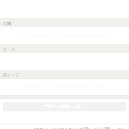
時間
人数、日付を選ぶとネット予約可能な時間が表示されます
コース
人数、日付、時間を選ぶとネット予約可能なコースが表示されます
席タイプ
コースを選ぶとネット予約可能な席が表示されます
予約入力画面に進む
このページは、ホットペッパーグルメの予約システムを利用しています。