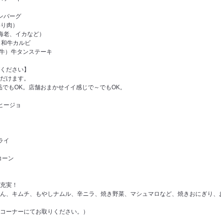
ンバーグ
わり肉）
海老、イカなど）
、和牛カルビ
黒牛）牛タンステーキ
ください】
だけます。
品でもOK。店舗おまかせイイ感じで～でもOK。
ヒージョ
ライ
コーン
充実！
ん、キムチ、もやしナムル、辛ニラ、焼き野菜、マシュマロなど、焼きおにぎり、
コーナーにてお取りください。）