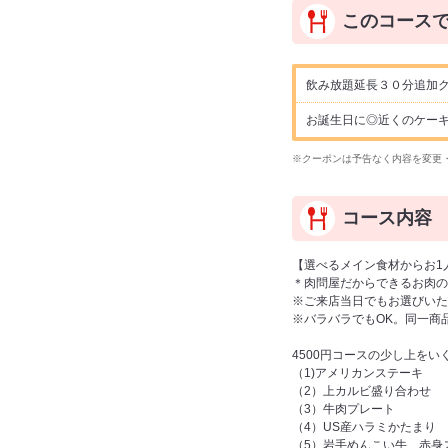
このコース
飲み放題延長３０分追加ク
お誕生日に◎近くのケー
※クーポンは予告なく内容を変更
コース内容
【選べるメイン食材からお1
＊肉問屋だからできるお肉
※ご来店当日でもお選びいた
※バラバラでもOK。同一商
4500円コースの少し上をい
（1)アメリカンステーキ
（2）上カルビ盛り合わせ
（3）牛肉プレート
（4）US産ハラミかたまり
（5）岩手めんこい牛 赤身