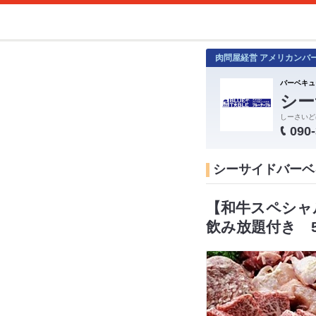
肉問屋経営 アメリカンバ
バーベキュ
シー
しーさいど
090
シーサイドバーベキ
【和牛スペシャ
飲み放題付き 5