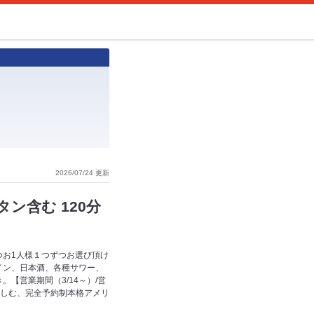
2026/07/24 更新
ン含む 120分
つお1人様１つずつお選び頂け
イン、日本酒、各種サワー、
【営業期間（3/14～）/営
で楽しむ、完全予約制本格アメリ