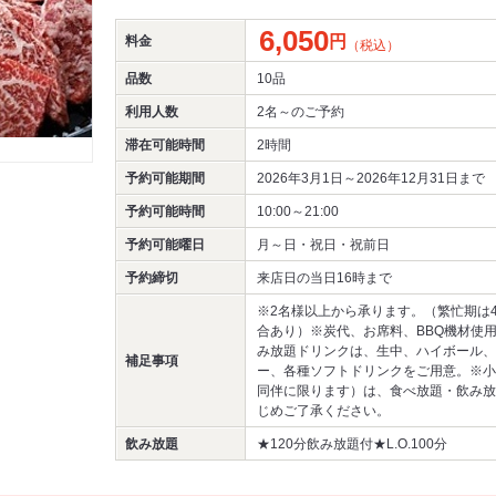
6,050
円
料金
（税込）
品数
10品
利用人数
2名～
のご予約
滞在可能時間
2時間
予約可能期間
2026年3月1日～2026年12月31日まで
予約可能時間
10:00～21:00
予約可能曜日
月～日・祝日・祝前日
予約締切
来店日の当日16時まで
※2名様以上から承ります。（繁忙期は
合あり）※炭代、お席料、BBQ機材使
み放題ドリンクは、生中、ハイボール、
補足事項
ー、各種ソフトドリンクをご用意。※小
同伴に限ります）は、食べ放題・飲み放
じめご了承ください。
飲み放題
★120分飲み放題付★L.O.100分