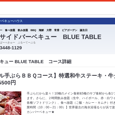
ーベキューハウス
ー 食べ放題 飲み放題 BBQ 海鮮 大野 常滑 ビアガーデン 誕生日
サイドバーベキュー BLUE TABLE
ばーべきゅー ぶるーてーぶる
-3448-1129
ュー BLUE TABLE コース詳細
ル手ぶらＢＢＱコース】特選和牛ステーキ・牛タ
500円
手ぶらだから楽々！10種のメイン食材&5種のサブ食材から各1
ます。さらに、２時間飲み放題（生中、ハイボール、赤・白ワ
各種ソフトドリンク）、食べ放題（ご飯・カレー・キムチ）付き。
業時間（10：00～21：00）】世界最古の海水浴場るりが浜
カンバーベキュー★