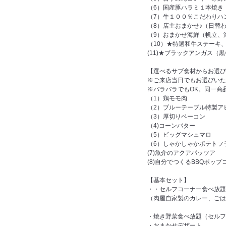
（6）国産豚ハラミ１本焼き
（7）牛１００％こだわりハ
（8）店主おまかせ♪（日替
（9）おまかせ海鮮（帆立、
（10）★特選和牛ステーキ
(11)★ブラックアンガス（
【選べるサブ食材からお選び
※ご来店当日でもお選びいた
※バラバラでもOK。同一商
（1）鶏モモ肉
（2）ブルーテーブル特製ア
（3）厚切りベーコン
（4)コーンバター
（5）ビッグマシュマロ
（6）しゃかしゃかポテトフ
(7)魚介のアクアパッツア
(8)自分でつくるBBQポップ
【基本セット】
・・セルフコーナー食べ放題
（肉屋自家製のカレー、ごは
・焼き野菜食べ放題（セルフ
・おまかせデザート