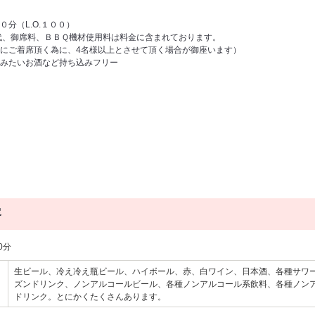
分（L.O.１００）
代、御席料、ＢＢＱ機材使用料は料金に含まれております。
にご着席頂く為に、4名様以上とさせて頂く場合が御座います）
みたいお酒など持ち込みフリー
容
0分
生ビール、冷え冷え瓶ビール、ハイボール、赤、白ワイン、日本酒、各種サワ
ズンドリンク、ノンアルコールビール、各種ノンアルコール系飲料、各種ノン
ドリンク。とにかくたくさんあります。