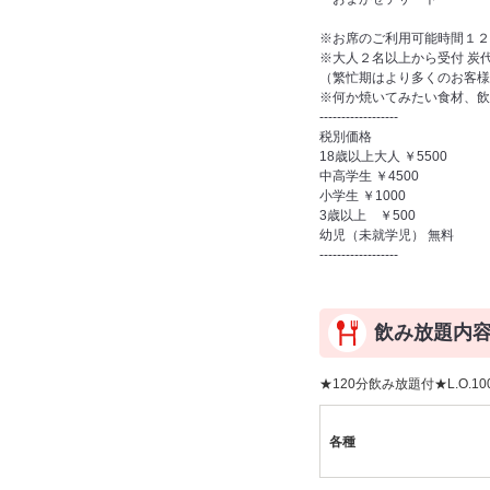
※お席のご利用可能時間１２０
※大人２名以上から受付 炭
（繁忙期はより多くのお客様
※何か焼いてみたい食材、飲
------------------
税別価格
18歳以上大人 ￥5500
中高学生 ￥4500
小学生 ￥1000
3歳以上 ￥500
幼児（未就学児） 無料
------------------
飲み放題内
★120分飲み放題付★L.O.10
各種