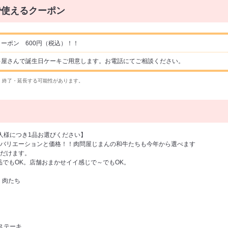
で使えるクーポン
ーポン 600円（税込）！！
キ屋さんで誕生日ケーキご用意します。お電話にてご相談ください。
・終了・延長する可能性があります。
人様につき1品お選びください】
のバリエーションと価格！！肉問屋じまんの和牛たちも今年から選べます
だけます。
品でもOK。店舗おまかせイイ感じで～でもOK。
く肉たち
ステーキ