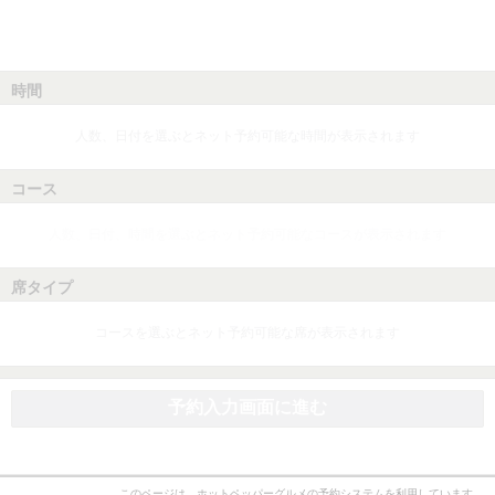
時間
人数、日付を選ぶとネット予約可能な時間が表示されます
コース
人数、日付、時間を選ぶとネット予約可能なコースが表示されます
席タイプ
コースを選ぶとネット予約可能な席が表示されます
予約入力画面に進む
このページは、ホットペッパーグルメの予約システムを利用しています。