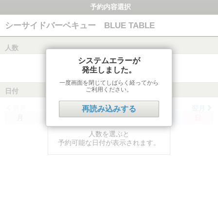
予約内容選択
シーサイドバーベキュー BLUE TABLE
人数
システムエラーが
発生しました。
一度画面を閉じてしばらく経ってから
ご利用ください。
日付
前月
翌月
再読み込みする
月
火
水
木
金
土
日
人数を選ぶと
予約可能な日付が表示されます。