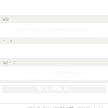
時間
人数、日付を選ぶとネット予約可能な時間が表示されます
コース
人数、日付、時間を選ぶとネット予約可能なコースが表示されます
席タイプ
コースを選ぶとネット予約可能な席が表示されます
予約入力画面に進む
このページは、ホットペッパーグルメの予約システムを利用しています。