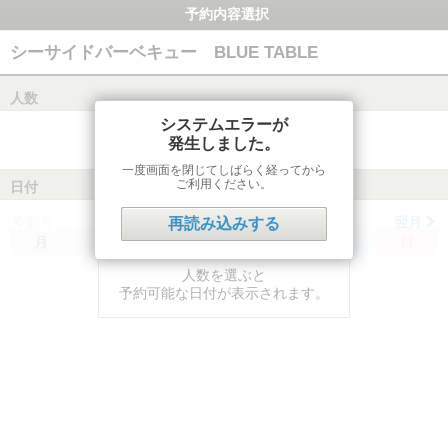
予約内容選択
シーサイドバーベキュー BLUE TABLE
人数
システムエラーが
発生しました。
一度画面を閉じてしばらく経ってから
ご利用ください。
日付
前月
翌月
再読み込みする
月
火
水
木
金
土
日
人数を選ぶと
予約可能な日付が表示されます。