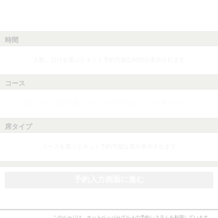
時間
人数、日付を選ぶとネット予約可能な時間が表示されます
コース
人数、日付、時間を選ぶとネット予約可能なコースが表示されます
席タイプ
コースを選ぶとネット予約可能な席が表示されます
予約入力画面に進む
このページは、ホットペッパーグルメの予約システムを利用しています。