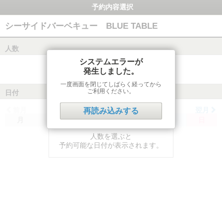
予約内容選択
シーサイドバーベキュー BLUE TABLE
人数
システムエラーが
発生しました。
一度画面を閉じてしばらく経ってから
ご利用ください。
日付
前月
翌月
再読み込みする
月
火
水
木
金
土
日
人数を選ぶと
予約可能な日付が表示されます。