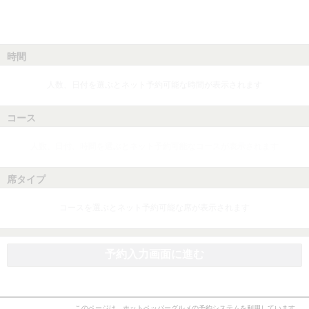
時間
人数、日付を選ぶとネット予約可能な時間が表示されます
コース
人数、日付、時間を選ぶとネット予約可能なコースが表示されます
席タイプ
コースを選ぶとネット予約可能な席が表示されます
予約入力画面に進む
このページは、ホットペッパーグルメの予約システムを利用しています。