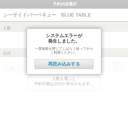
予約内容選択
シーサイドバーベキュー BLUE TABLE
人数
システムエラーが
発生しました。
一度画面を閉じてしばらく経ってから
ご利用ください。
日付
前月
翌月
再読み込みする
月
火
水
木
金
土
日
人数を選ぶと
予約可能な日付が表示されます。