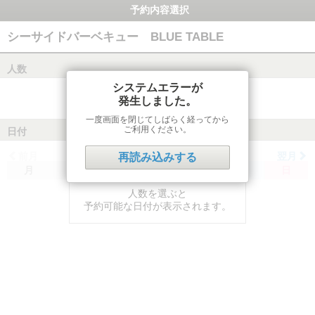
予約内容選択
シーサイドバーベキュー BLUE TABLE
人数
システムエラーが
発生しました。
一度画面を閉じてしばらく経ってから
ご利用ください。
日付
前月
翌月
再読み込みする
月
火
水
木
金
土
日
人数を選ぶと
予約可能な日付が表示されます。