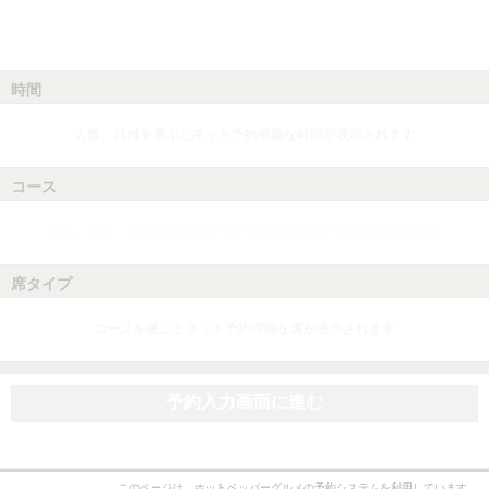
時間
人数、日付を選ぶとネット予約可能な時間が表示されます
コース
人数、日付、時間を選ぶとネット予約可能なコースが表示されます
席タイプ
コースを選ぶとネット予約可能な席が表示されます
予約入力画面に進む
このページは、ホットペッパーグルメの予約システムを利用しています。