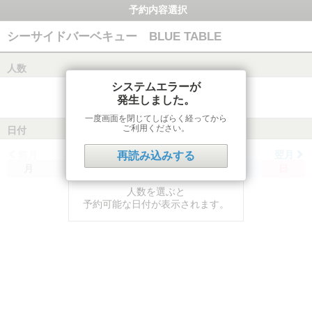
予約内容選択
シーサイドバーベキュー BLUE TABLE
人数
システムエラーが
発生しました。
一度画面を閉じてしばらく経ってから
ご利用ください。
日付
前月
翌月
再読み込みする
月
火
水
木
金
土
日
人数を選ぶと
予約可能な日付が表示されます。