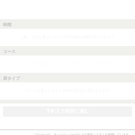
時間
人数、日付を選ぶとネット予約可能な時間が表示されます
コース
人数、日付、時間を選ぶとネット予約可能なコースが表示されます
席タイプ
コースを選ぶとネット予約可能な席が表示されます
予約入力画面に進む
このページは、ホットペッパーグルメの予約システムを利用しています。