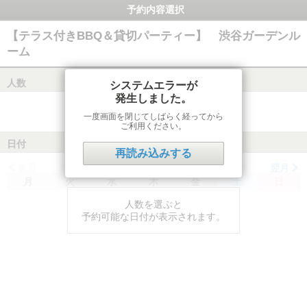
予約内容選択
【テラス付きBBQ＆貸切パーティー】 渋谷ガーデンル
ーム
人数
システムエラーが
発生しました。
一度画面を閉じてしばらく経ってから
ご利用ください。
日付
再読み込みする
前月
翌月
月
火
水
木
金
土
日
人数を選ぶと
予約可能な日付が表示されます。