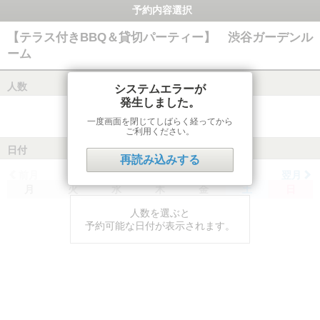
予約内容選択
【テラス付きBBQ＆貸切パーティー】 渋谷ガーデンル
ーム
人数
システムエラーが
発生しました。
一度画面を閉じてしばらく経ってから
ご利用ください。
日付
再読み込みする
前月
翌月
月
火
水
木
金
土
日
人数を選ぶと
予約可能な日付が表示されます。