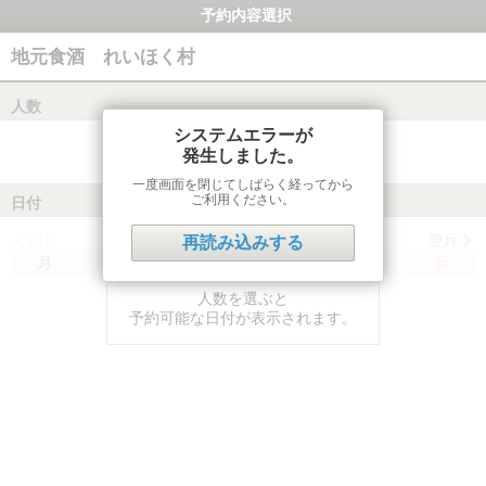
予約内容選択
地元食酒 れいほく村
人数
システムエラーが
発生しました。
一度画面を閉じてしばらく経ってから
ご利用ください。
日付
前月
翌月
再読み込みする
月
火
水
木
金
土
日
人数を選ぶと
予約可能な日付が表示されます。