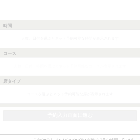
時間
人数、日付を選ぶとネット予約可能な時間が表示されます
コース
人数、日付、時間を選ぶとネット予約可能なコースが表示されます
席タイプ
コースを選ぶとネット予約可能な席が表示されます
予約入力画面に進む
このページは、ホットペッパーグルメの予約システムを利用しています。