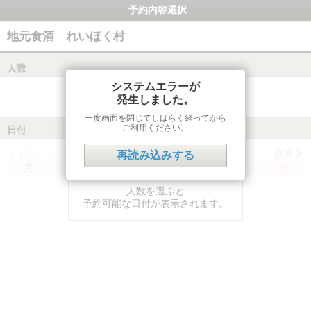
予約内容選択
地元食酒 れいほく村
人数
システムエラーが
発生しました。
一度画面を閉じてしばらく経ってから
ご利用ください。
日付
前月
翌月
再読み込みする
月
火
水
木
金
土
日
人数を選ぶと
予約可能な日付が表示されます。