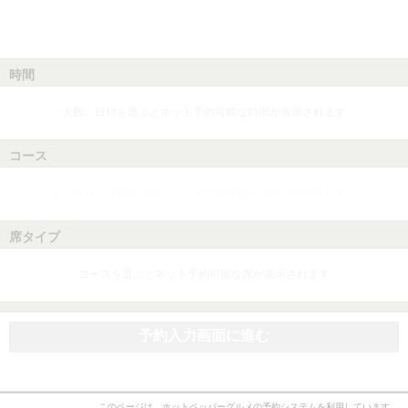
時間
人数、日付を選ぶとネット予約可能な時間が表示されます
コース
人数、日付、時間を選ぶとネット予約可能なコースが表示されます
席タイプ
コースを選ぶとネット予約可能な席が表示されます
予約入力画面に進む
このページは、ホットペッパーグルメの予約システムを利用しています。