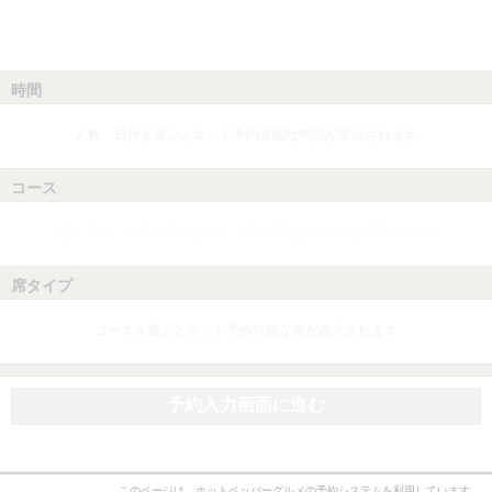
時間
人数、日付を選ぶとネット予約可能な時間が表示されます
コース
人数、日付、時間を選ぶとネット予約可能なコースが表示されます
席タイプ
コースを選ぶとネット予約可能な席が表示されます
予約入力画面に進む
このページは、ホットペッパーグルメの予約システムを利用しています。