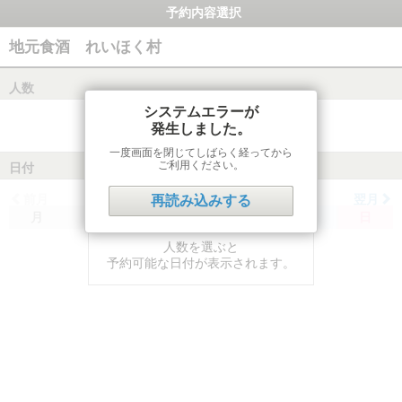
予約内容選択
地元食酒 れいほく村
人数
システムエラーが
発生しました。
一度画面を閉じてしばらく経ってから
ご利用ください。
日付
前月
翌月
再読み込みする
月
火
水
木
金
土
日
人数を選ぶと
予約可能な日付が表示されます。