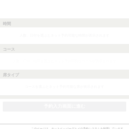
時間
人数、日付を選ぶとネット予約可能な時間が表示されます
コース
人数、日付、時間を選ぶとネット予約可能なコースが表示されます
席タイプ
コースを選ぶとネット予約可能な席が表示されます
予約入力画面に進む
このページは、ホットペッパーグルメの予約システムを利用しています。