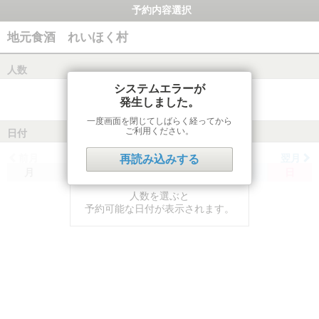
予約内容選択
地元食酒 れいほく村
人数
システムエラーが
発生しました。
一度画面を閉じてしばらく経ってから
ご利用ください。
日付
前月
翌月
再読み込みする
月
火
水
木
金
土
日
人数を選ぶと
予約可能な日付が表示されます。