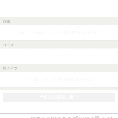
時間
人数、日付を選ぶとネット予約可能な時間が表示されます
コース
人数、日付、時間を選ぶとネット予約可能なコースが表示されます
席タイプ
コースを選ぶとネット予約可能な席が表示されます
予約入力画面に進む
このページは、ホットペッパーグルメの予約システムを利用しています。