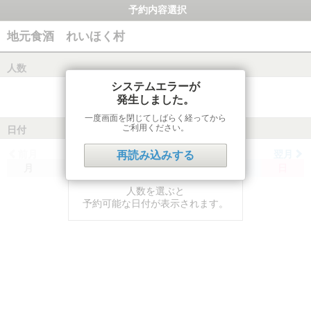
予約内容選択
地元食酒 れいほく村
人数
システムエラーが
発生しました。
一度画面を閉じてしばらく経ってから
ご利用ください。
日付
前月
翌月
再読み込みする
月
火
水
木
金
土
日
人数を選ぶと
予約可能な日付が表示されます。