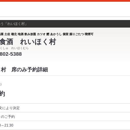
わう「れいほく村」
屋 土佐 嶺北 地酒 飲み放題 カツオ 鰹 あかうし 個室 掘りごたつ 喫煙可
食酒 れいほく村
くしゅ れいほくむら
-802-5388
く村 席のみ予約詳細
）
約
文により決定
～
のご予約
0～21:30