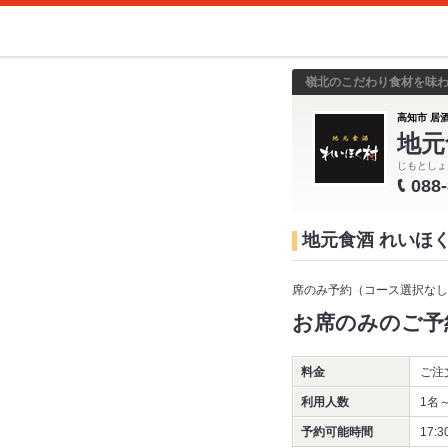
嶺北のこだわり食材を味
高知市 居酒
地元
じもとしょ
088
地元食酒 れいほ
席のみ予約（コース選択なし
お席のみのご予
料金
ご注
利用人数
1名
予約可能時間
17:3