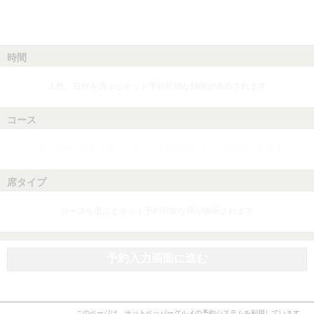
時間
人数、日付を選ぶとネット予約可能な時間が表示されます
コース
人数、日付、時間を選ぶとネット予約可能なコースが表示されます
席タイプ
コースを選ぶとネット予約可能な席が表示されます
予約入力画面に進む
このページは、ホットペッパーグルメの予約システムを利用しています。