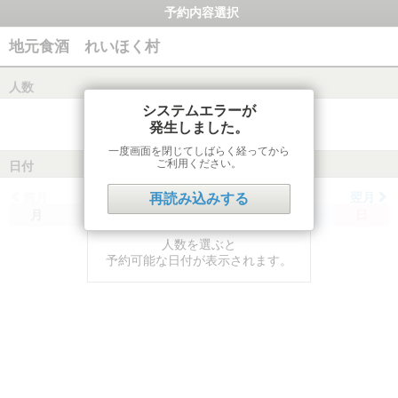
予約内容選択
地元食酒 れいほく村
人数
システムエラーが
発生しました。
一度画面を閉じてしばらく経ってから
ご利用ください。
日付
前月
翌月
再読み込みする
月
火
水
木
金
土
日
人数を選ぶと
予約可能な日付が表示されます。