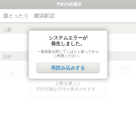
予約内容選択
酒とったり 横浜駅店
人数
システムエラーが
発生しました。
一度画面を閉じてしばらく経ってから
ご利用ください。
日付
前月
翌月
再読み込みする
月
火
水
木
金
土
日
人数を選ぶと
予約可能な日付が表示されます。