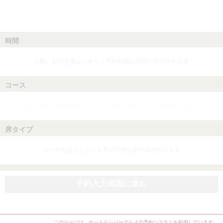
時間
人数、日付を選ぶとネット予約可能な時間が表示されます
コース
人数、日付、時間を選ぶとネット予約可能なコースが表示されます
席タイプ
コースを選ぶとネット予約可能な席が表示されます
予約入力画面に進む
このページは、ホットペッパーグルメの予約システムを利用しています。