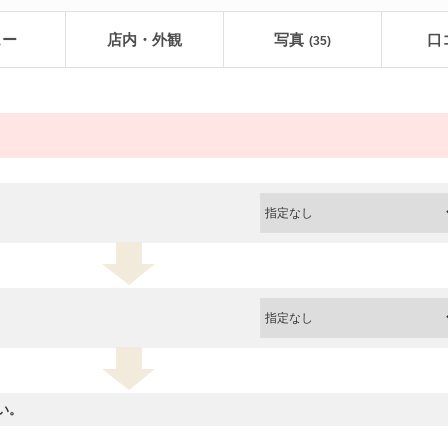
ュー
店内・外観
写真
口
(35)
い。