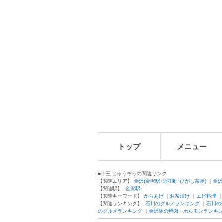
トップ
メニュー
■十三 じゅうぞうの関連リンク
【関連エリア】
金沢(金沢駅･近江町･ひがし茶屋)
｜
金
【関連駅】
金沢駅
【関連キーワード】
からあげ
｜
お茶漬け
｜
エビ料理
【関連ランキング】
石川のグルメランキング
｜
石川の
のグルメランキング
｜
金沢駅の焼肉・ホルモンランキ