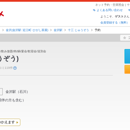
ネット予約・空席照会 | 
よくある問い合わせ
ようこそ、
さん
ゲスト
会員登録する（無料）
川
金沢(金沢駅･近江町･ひがし茶屋)
金沢駅
十三 じゅうぞう
予約
/飲み放題/肉/鍋/宴会/歓迎会/送別会
うぞう)
コミ119件
金沢駅
（
石川
）
同伴の方も含む）
つかえます