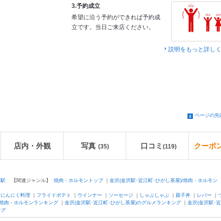
3.予約成立
希望に沿う予約ができれば予約成
立です。当日ご来店ください。
説明をもっと詳し
ページの先
店内・外観
写真
口コミ
クーポ
(35)
(
119
)
沢駅
【関連ジャンル】
焼肉・ホルモントップ
｜
金沢(金沢駅･近江町･ひがし茶屋)/焼肉・ホルモン
｜
にんにく料理
｜
フライドポテト
｜
ウインナー
｜
ソーセージ
｜
しゃぶしゃぶ
｜
親子丼
｜
レバー
｜
焼肉・ホルモンランキング
｜
金沢(金沢駅･近江町･ひがし茶屋)のグルメランキング
｜
金沢(金沢駅･
ング