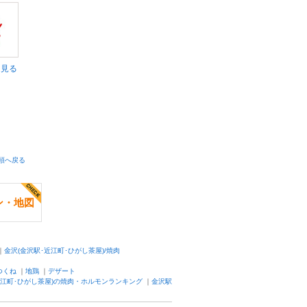
く見る
頭へ戻る
ン・地図
｜
金沢(金沢駅･近江町･ひがし茶屋)/焼肉
つくね
｜
地鶏
｜
デザート
近江町･ひがし茶屋)の焼肉・ホルモンランキング
｜
金沢駅