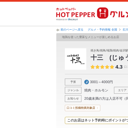
前のページへ戻る
グルメ・予約情報 全国
石
地鶏を使った豊富なメニューが楽しめるお店
焼き鳥/焼鳥/地鶏/焼肉/金沢駅
十三 (じゅ
4.3
口
3001～4000円
予算
焼肉・ホルモン
ジャンル
エリア
20歳未満の方は入店不可（
お知らせ
口コミ投稿特典対象店
このお店はネット予約時にポイントが