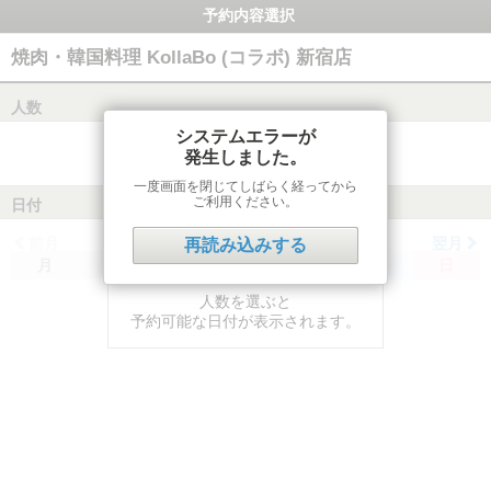
予約内容選択
焼肉・韓国料理 KollaBo (コラボ) 新宿店
人数
システムエラーが
発生しました。
一度画面を閉じてしばらく経ってから
ご利用ください。
日付
前月
翌月
再読み込みする
月
火
水
木
金
土
日
人数を選ぶと
予約可能な日付が表示されます。