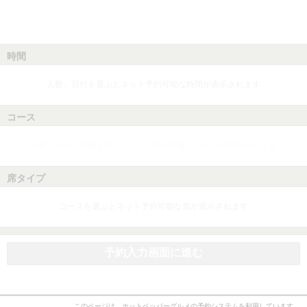
時間
人数、日付を選ぶとネット予約可能な時間が表示されます
コース
人数、日付、時間を選ぶとネット予約可能なコースが表示されます
席タイプ
コースを選ぶとネット予約可能な席が表示されます
予約入力画面に進む
このページは、ホットペッパーグルメの予約システムを利用しています。