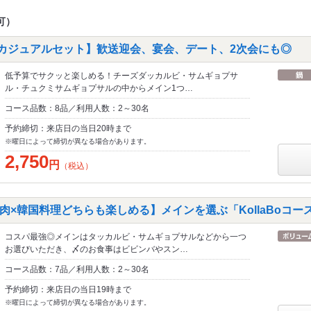
可）
得＊カジュアルセット】歓送迎会、宴会、デート、2次会にも◎
低予算でサクッと楽しめる！チーズダッカルビ・サムギョプサ
ル・チュクミサムギョプサルの中からメイン1つ…
コース品数：8品／利用人数：2～30名
予約締切：来店日の当日20時まで
※曜日によって締切が異なる場合があります。
2,750
円
（税込）
肉×韓国料理どちらも楽しめる】メインを選ぶ「KollaBoコー
コスパ最強◎メインはタッカルビ・サムギョプサルなどから一つ
お選びいただき、〆のお食事はビビンバやスン…
コース品数：7品／利用人数：2～30名
予約締切：来店日の当日19時まで
※曜日によって締切が異なる場合があります。