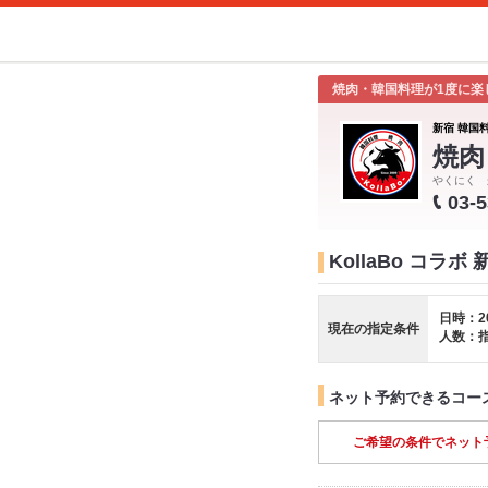
焼肉・韓国料理が1度に楽
新宿 韓国
焼肉
やくにく 
03-
KollaBo コラ
日時：2
現在の指定条件
人数：
ネット予約できるコー
ご希望の条件でネット