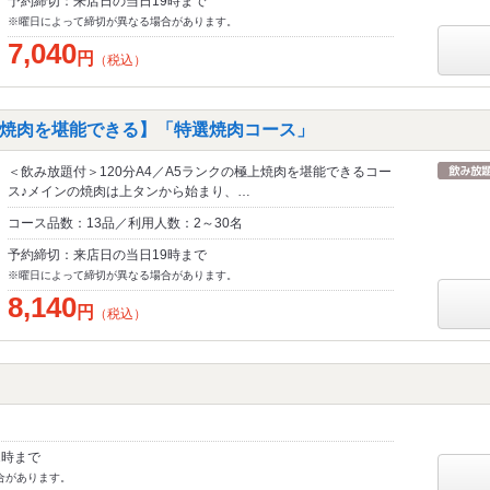
予約締切：来店日の当日19時まで
※曜日によって締切が異なる場合があります。
7,040
円
（税込）
焼肉を堪能できる】「特選焼肉コース」
＜飲み放題付＞120分A4／A5ランクの極上焼肉を堪能できるコー
ス♪メインの焼肉は上タンから始まり、…
コース品数：13品／利用人数：2～30名
予約締切：来店日の当日19時まで
※曜日によって締切が異なる場合があります。
8,140
円
（税込）
1時まで
合があります。