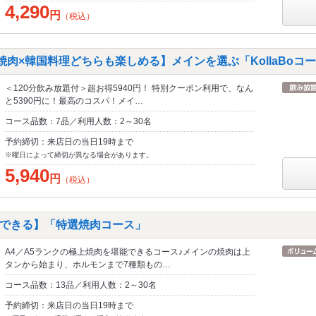
4,290
円
（税込）
焼肉×韓国料理どちらも楽しめる】メインを選ぶ「KollaBoコ
＜120分飲み放題付＞超お得5940円！ 特別クーポン利用で、なん
と5390円に！最高のコスパ！メイ…
コース品数：7品／利用人数：2～30名
予約締切：来店日の当日19時まで
※曜日によって締切が異なる場合があります。
5,940
円
（税込）
できる】「特選焼肉コース」
A4／A5ランクの極上焼肉を堪能できるコース♪メインの焼肉は上
タンから始まり、ホルモンまで7種類もの…
コース品数：13品／利用人数：2～30名
予約締切：来店日の当日19時まで