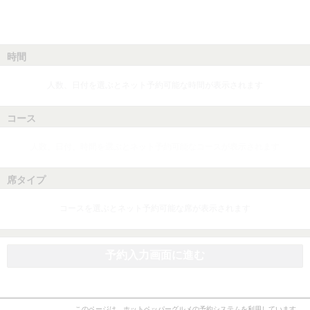
時間
人数、日付を選ぶとネット予約可能な時間が表示されます
コース
人数、日付、時間を選ぶとネット予約可能なコースが表示されます
席タイプ
コースを選ぶとネット予約可能な席が表示されます
予約入力画面に進む
このページは、ホットペッパーグルメの予約システムを利用しています。