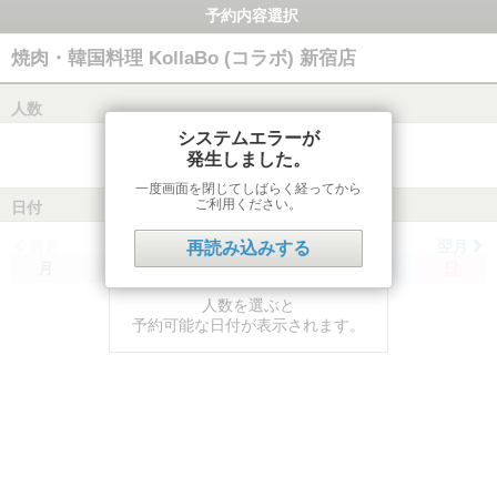
予約内容選択
焼肉・韓国料理 KollaBo (コラボ) 新宿店
人数
システムエラーが
発生しました。
一度画面を閉じてしばらく経ってから
ご利用ください。
日付
前月
翌月
再読み込みする
月
火
水
木
金
土
日
人数を選ぶと
予約可能な日付が表示されます。