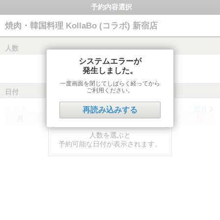
予約内容選択
焼肉・韓国料理 KollaBo (コラボ) 新宿店
人数
システムエラーが
発生しました。
一度画面を閉じてしばらく経ってから
ご利用ください。
日付
前月
翌月
再読み込みする
月
火
水
木
金
土
日
人数を選ぶと
予約可能な日付が表示されます。