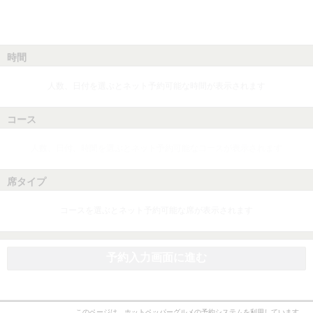
時間
人数、日付を選ぶとネット予約可能な時間が表示されます
コース
人数、日付、時間を選ぶとネット予約可能なコースが表示されます
席タイプ
コースを選ぶとネット予約可能な席が表示されます
予約入力画面に進む
このページは、ホットペッパーグルメの予約システムを利用しています。