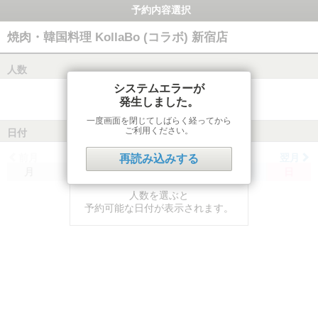
予約内容選択
焼肉・韓国料理 KollaBo (コラボ) 新宿店
人数
システムエラーが
発生しました。
一度画面を閉じてしばらく経ってから
ご利用ください。
日付
前月
翌月
再読み込みする
月
火
水
木
金
土
日
人数を選ぶと
予約可能な日付が表示されます。