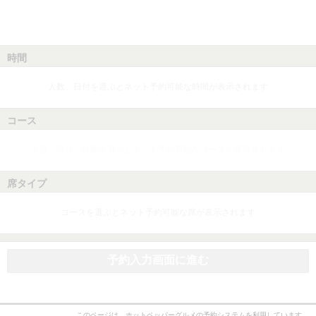
時間
人数、日付を選ぶとネット予約可能な時間が表示されます
コース
人数、日付、時間を選ぶとネット予約可能なコースが表示されます
席タイプ
コースを選ぶとネット予約可能な席が表示されます
予約入力画面に進む
このページは、ホットペッパーグルメの予約システムを利用しています。