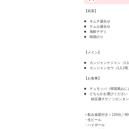
【前菜】
■ キムチ盛合せ
■ ナムル盛合せ
■ 海鮮チヂミ
■ 韓国のり
【メイン】
■ カンジャンケジャン（1
■ カンジャンセウ（1人2尾
【お食事】
■ チュモッパ（韓国風おに
■ どちらかお選びください
純豆腐チゲ／ソロンタン
＜飲み放題付き＞120分／9
・生ビール
・ハイボール