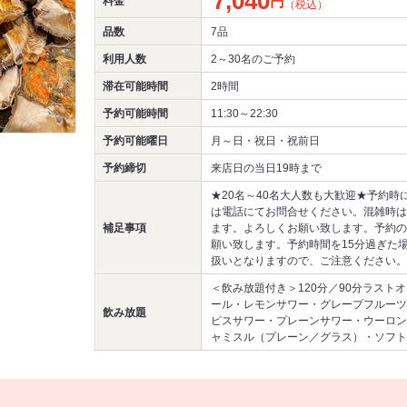
7,040
円
料金
（税込）
品数
7品
利用人数
2～30名
のご予約
滞在可能時間
2時間
予約可能時間
11:30～22:30
予約可能曜日
月～日・祝日・祝前日
予約締切
来店日の当日19時まで
★20名～40名大人数も大歓迎★予約時
は電話にてお問合せください。混雑時は
補足事項
ます。よろしくお願い致します。予約の
願い致します。予約時間を15分過ぎた
扱いとなりますので、ご注意ください。
＜飲み放題付き＞120分／90分ラスト
ール・レモンサワー・グレープフルーツ
飲み放題
ピスサワー・プレーンサワー・ウーロン
ャミスル（プレーン／グラス）・ソフト