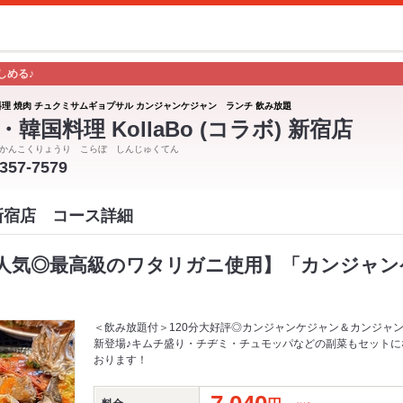
しめる♪
料理 焼肉 チュクミサムギョプサル カンジャンケジャン ランチ 飲み放題
・韓国料理 KollaBo (コラボ) 新宿店
かんこくりょうり こらぼ しんじゅくてん
5357-7579
ボ 新宿店 コース詳細
人気◎最高級のワタリガニ使用】「カンジャン
＜飲み放題付＞120分大好評◎カンジャンケジャン＆カンジャ
新登場♪キムチ盛り・チヂミ・チュモッパなどの副菜もセットに
おります！