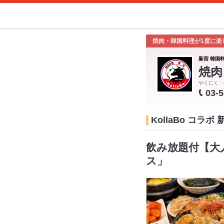
焼肉・韓国料理が1度に楽
新宿 韓国
焼肉
やくにく 
03-
KollaBo コラ
飲み放題付【大
ス」