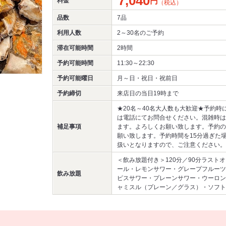
7,040
円
料金
（税込）
品数
7品
利用人数
2～30名
のご予約
滞在可能時間
2時間
予約可能時間
11:30～22:30
予約可能曜日
月～日・祝日・祝前日
予約締切
来店日の当日19時まで
★20名～40名大人数も大歓迎★予約時
は電話にてお問合せください。混雑時は
補足事項
ます。よろしくお願い致します。予約の
願い致します。予約時間を15分過ぎた
扱いとなりますので、ご注意ください。
＜飲み放題付き＞120分／90分ラスト
ール・レモンサワー・グレープフルーツ
飲み放題
ピスサワー・プレーンサワー・ウーロン
ャミスル（プレーン／グラス）・ソフト