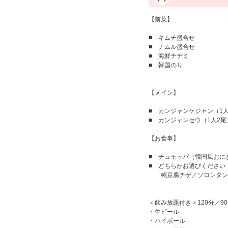
【前菜】
■ キムチ盛合せ
■ ナムル盛合せ
■ 海鮮チヂミ
■ 韓国のり
【メイン】
■ カンジャンケジャン（1
■ カンジャンセウ（1人2尾
【お食事】
■ チュモッパ（韓国風おに
■ どちらかお選びください
純豆腐チゲ／ソロンタン
＜飲み放題付き＞120分／9
・生ビール
・ハイボール