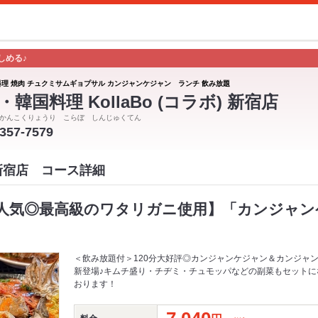
しめる♪
料理 焼肉 チュクミサムギョプサル カンジャンケジャン ランチ 飲み放題
・韓国料理 KollaBo (コラボ) 新宿店
かんこくりょうり こらぼ しんじゅくてん
5357-7579
ボ 新宿店 コース詳細
人気◎最高級のワタリガニ使用】「カンジャン
＜飲み放題付＞120分大好評◎カンジャンケジャン＆カンジャ
新登場♪キムチ盛り・チヂミ・チュモッパなどの副菜もセットに
おります！