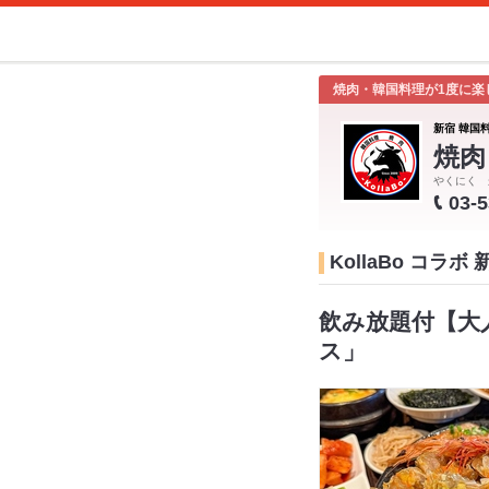
焼肉・韓国料理が1度に楽
新宿 韓国
焼肉
やくにく 
03-
KollaBo コラ
飲み放題付【大
ス」