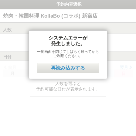
予約内容選択
焼肉・韓国料理 KollaBo (コラボ) 新宿店
人数
システムエラーが
発生しました。
一度画面を閉じてしばらく経ってから
ご利用ください。
日付
前月
翌月
再読み込みする
月
火
水
木
金
土
日
人数を選ぶと
予約可能な日付が表示されます。