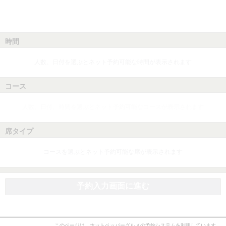
時間
人数、日付を選ぶとネット予約可能な時間が表示されます
コース
人数、日付、時間を選ぶとネット予約可能なコースが表示されます
席タイプ
コースを選ぶとネット予約可能な席が表示されます
予約入力画面に進む
このページは、ホットペッパーグルメの予約システムを利用しています。