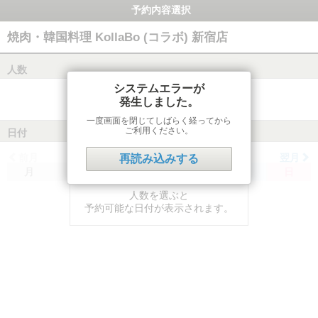
予約内容選択
焼肉・韓国料理 KollaBo (コラボ) 新宿店
人数
システムエラーが
発生しました。
一度画面を閉じてしばらく経ってから
ご利用ください。
日付
前月
翌月
再読み込みする
月
火
水
木
金
土
日
人数を選ぶと
予約可能な日付が表示されます。