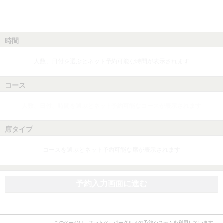
時間
人数、日付を選ぶとネット予約可能な時間が表示されます
コース
人数、日付、時間を選ぶとネット予約可能なコースが表示されます
席タイプ
コースを選ぶとネット予約可能な席が表示されます
予約入力画面に進む
このページは、ホットペッパーグルメの予約システムを利用しています。