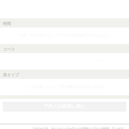
時間
人数、日付を選ぶとネット予約可能な時間が表示されます
コース
人数、日付、時間を選ぶとネット予約可能なコースが表示されます
席タイプ
コースを選ぶとネット予約可能な席が表示されます
予約入力画面に進む
このページは、ホットペッパーグルメの予約システムを利用しています。