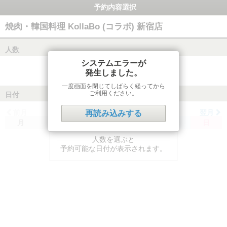
予約内容選択
焼肉・韓国料理 KollaBo (コラボ) 新宿店
人数
システムエラーが
発生しました。
一度画面を閉じてしばらく経ってから
ご利用ください。
日付
前月
翌月
再読み込みする
月
火
水
木
金
土
日
人数を選ぶと
予約可能な日付が表示されます。