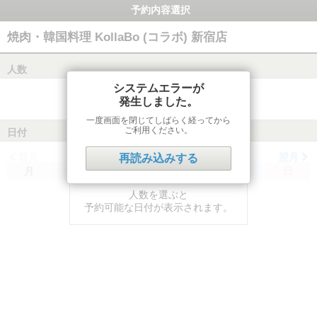
予約内容選択
焼肉・韓国料理 KollaBo (コラボ) 新宿店
人数
システムエラーが
発生しました。
一度画面を閉じてしばらく経ってから
ご利用ください。
日付
前月
翌月
再読み込みする
月
火
水
木
金
土
日
人数を選ぶと
予約可能な日付が表示されます。