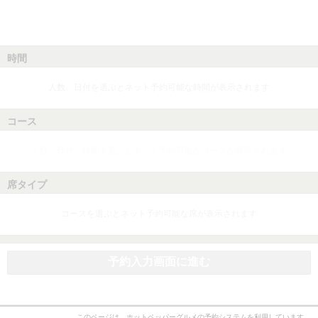
時間
人数、日付を選ぶとネット予約可能な時間が表示されます
コース
人数、日付、時間を選ぶとネット予約可能なコースが表示されます
席タイプ
コースを選ぶとネット予約可能な席が表示されます
予約入力画面に進む
このページは、ホットペッパーグルメの予約システムを利用しています。