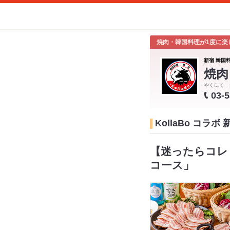
焼肉・韓国料理が1度に楽
新宿 韓国
焼肉
やくにく 
03-
KollaBo コラ
【迷ったらコレ＊
コース」