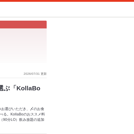
2026/07/31 更新
KollaBo
つお選びいただき、〆のお食
。KollaBoのおススメ料
分（90分LO）飲み放題の追加