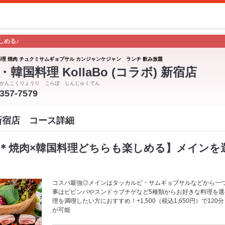
しめる♪
料理 焼肉 チュクミサムギョプサル カンジャンケジャン ランチ 飲み放題
・韓国料理 KollaBo (コラボ) 新宿店
かんこくりょうり こらぼ しんじゅくてん
5357-7579
ボ 新宿店 コース詳細
焼肉×韓国料理どちらも楽しめる】メインを選ぶ「
コスパ最強◎メインはタッカルビ・サムギョプサルなどから一
事はビビンバやスンドゥブチゲなど5種類からお好きな料理を選べる
理を満喫したい方におすすめ！+1,500（税込1,650円）で120
が可能