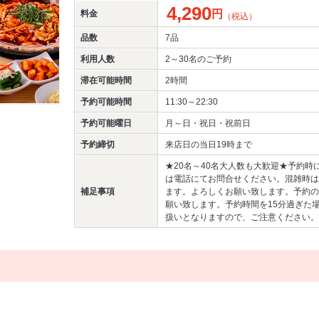
4,290
円
料金
（税込）
品数
7品
利用人数
2～30名
のご予約
滞在可能時間
2時間
予約可能時間
11:30～22:30
予約可能曜日
月～日・祝日・祝前日
予約締切
来店日の当日19時まで
★20名～40名大人数も大歓迎★予約時
は電話にてお問合せください。混雑時は
補足事項
ます。よろしくお願い致します。予約の
願い致します。予約時間を15分過ぎた
扱いとなりますので、ご注意ください。