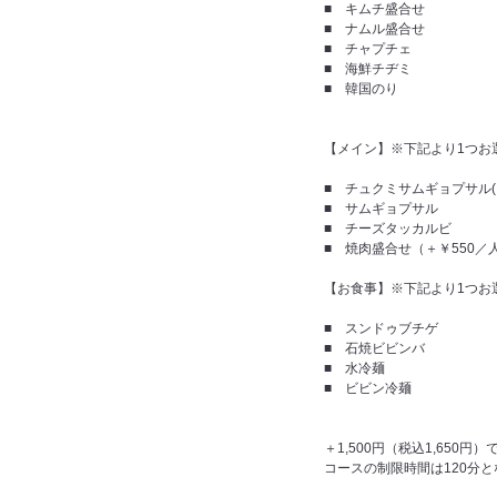
■ キムチ盛合せ
■ ナムル盛合せ
■ チャプチェ
■ 海鮮チヂミ
■ 韓国のり
【メイン】※下記より1つお選
■ チュクミサムギョプサル
■ サムギョプサル
■ チーズタッカルビ
■ 焼肉盛合せ（＋￥550／
【お食事】※下記より1つお選
■ スンドゥブチゲ
■ 石焼ビビンバ
■ 水冷麺
■ ビビン冷麺
＋1,500円（税込1,650
コースの制限時間は120分