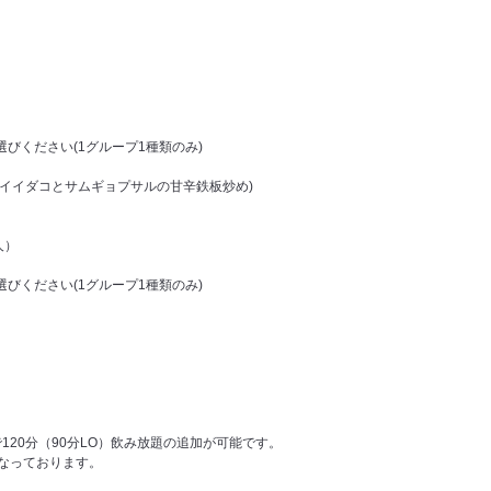
びください(1グループ1種類のみ)
(イイダコとサムギョプサルの甘辛鉄板炒め)
人）
びください(1グループ1種類のみ)
円）で120分（90分LO）飲み放題の追加が可能です。
となっております。