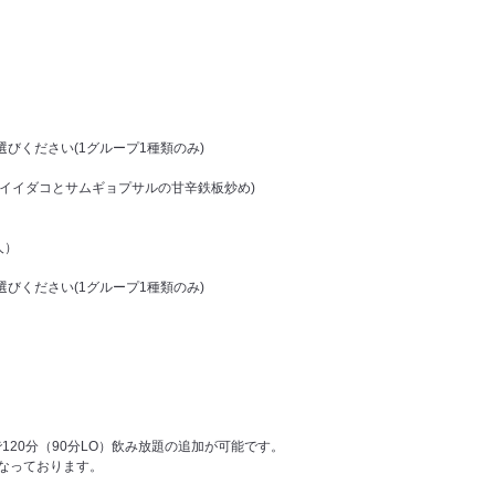
びください(1グループ1種類のみ)
(イイダコとサムギョプサルの甘辛鉄板炒め)
人）
びください(1グループ1種類のみ)
円）で120分（90分LO）飲み放題の追加が可能です。
となっております。