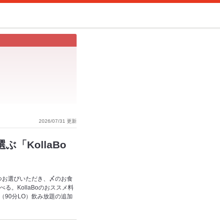
2026/07/31 更新
KollaBo
つお選びいただき、〆のお食
。KollaBoのおススメ料
分（90分LO）飲み放題の追加