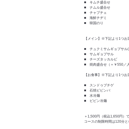
■ キムチ盛合せ
■ ナムル盛合せ
■ チャプチェ
■ 海鮮チヂミ
■ 韓国のり
【メイン】※下記より1つお選
■ チュクミサムギョプサル
■ サムギョプサル
■ チーズタッカルビ
■ 焼肉盛合せ（＋￥550／
【お食事】※下記より1つお選
■ スンドゥブチゲ
■ 石焼ビビンバ
■ 水冷麺
■ ビビン冷麺
＋1,500円（税込1,650
コースの制限時間は120分