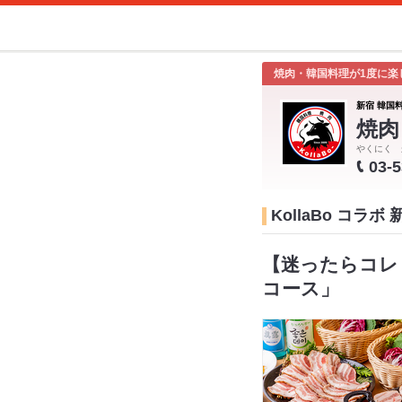
焼肉・韓国料理が1度に楽
新宿 韓国
焼肉
やくにく 
03-
KollaBo コラ
【迷ったらコレ＊
コース」