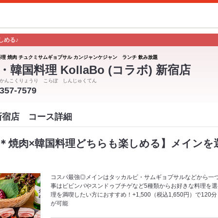
しめる♪
料理 焼肉 チュクミサムギョプサル カンジャンケジャン ランチ 飲み放題
・韓国料理 KollaBo (コラボ) 新宿店
かんこくりょうり こらぼ しんじゅくてん
5357-7579
ボ 新宿店 コース詳細
焼肉×韓国料理どちらも楽しめる】メインを選ぶ「
コスパ最強◎メインはタッカルビ・サムギョプサルなどから一
事はビビンバやスンドゥブチゲなど5種類からお好きな料理を選べる
理を満喫したい方におすすめ！+1,500（税込1,650円）で120
が可能