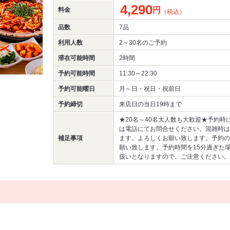
4,290
円
料金
（税込）
品数
7品
利用人数
2～30名
のご予約
滞在可能時間
2時間
予約可能時間
11:30～22:30
予約可能曜日
月～日・祝日・祝前日
予約締切
来店日の当日19時まで
★20名～40名大人数も大歓迎★予約時
は電話にてお問合せください。混雑時は
補足事項
ます。よろしくお願い致します。予約の
願い致します。予約時間を15分過ぎた
扱いとなりますので、ご注意ください。